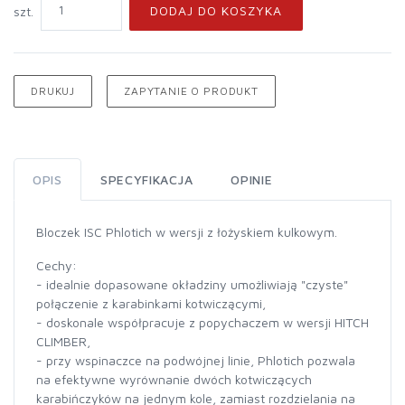
DODAJ DO KOSZYKA
szt.
DRUKUJ
ZAPYTANIE O PRODUKT
OPIS
SPECYFIKACJA
OPINIE
Bloczek ISC Phlotich w wersji z łożyskiem kulkowym.
Cechy:
- idealnie dopasowane okładziny umożliwiają "czyste"
połączenie z karabinkami kotwiczącymi,
- doskonale współpracuje z popychaczem w wersji HITCH
CLIMBER,
- przy wspinaczce na podwójnej linie, Phlotich pozwala
na efektywne wyrównanie dwóch kotwiczących
karabińczyków na jednym kole, zamiast rozdzielania na