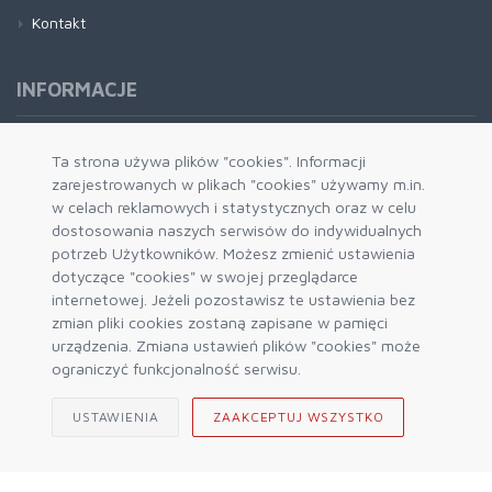
Kontakt
INFORMACJE
Formy płatności
Ta strona używa plików "cookies". Informacji
zarejestrowanych w plikach "cookies" używamy m.in.
Dostawa i wysyłka
w celach reklamowych i statystycznych oraz w celu
Zwrot i wymiana
dostosowania naszych serwisów do indywidualnych
System rabatowy
potrzeb Użytkowników. Możesz zmienić ustawienia
dotyczące "cookies" w swojej przeglądarce
Kody rabatowe
internetowej. Jeżeli pozostawisz te ustawienia bez
Blog
zmian pliki cookies zostaną zapisane w pamięci
urządzenia. Zmiana ustawień plików "cookies" może
ograniczyć funkcjonalność serwisu.
USTAWIENIA
ZAAKCEPTUJ WSZYSTKO