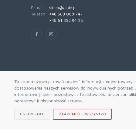
E-mail:
sklep@alpin.pl
Telefon:
+48 668 008 747
+48 61 852 94 25
Ta strona używa plików "cookies". Informacji zarejestrowanyc
dostosowania naszych serwisów do indywidualnych potrzeb U
internetowej. Jeżeli pozostawisz te ustawienia bez zmian pli
ograniczyć funkcjonalność serwisu.
USTAWIENIA
ZAAKCEPTUJ WSZYSTKO