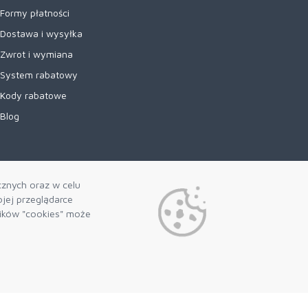
Formy płatności
Dostawa i wysyłka
Zwrot i wymiana
System rabatowy
Kody rabatowe
Blog
cznych oraz w celu
jej przeglądarce
lików "cookies" może