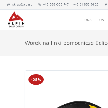
sklep@alpin.pl
+48 668 008 747
+48 61 852 94 25
ONA
ON
Worek na linki pomocnicze Eclip
-25%