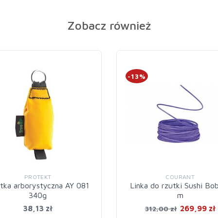
Zobacz również
-13%
PROTEKT
COURANT
tka arborystyczna AY 081
Linka do rzutki Sushi Bo
340g
m
38,13 zł
269,99 zł
312,00 zł