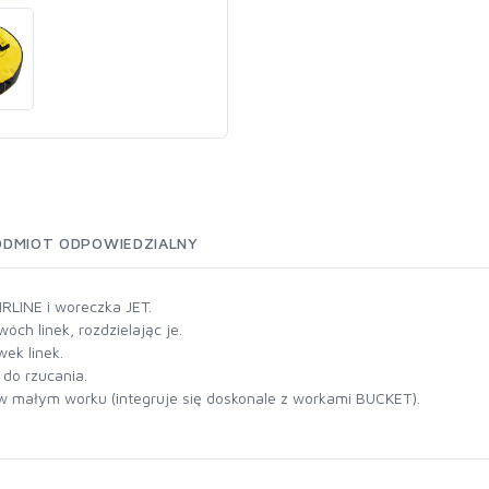
ODMIOT ODPOWIEDZIALNY
IRLINE i woreczka JET.
h linek, rozdzielając je.
ek linek.
do rzucania.
, w małym worku (integruje się doskonale z workami BUCKET).