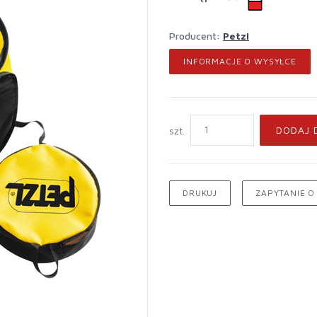
Producent:
Petzl
INFORMACJE O WYSYŁCE
DODAJ 
szt.
DRUKUJ
ZAPYTANIE O