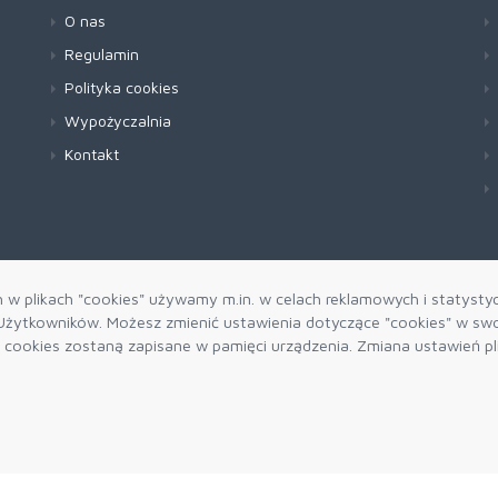
O nas
Regulamin
Polityka cookies
Wypożyczalnia
Kontakt
h w plikach "cookies" używamy m.in. w celach reklamowych i statysty
żytkowników. Możesz zmienić ustawienia dotyczące "cookies" w swo
ki cookies zostaną zapisane w pamięci urządzenia. Zmiana ustawień p