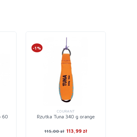
-1%
-1%
COURANT
b 60
Rzutka Tuna 340 g orange
Rzu
113,99 zł
115,00 zł
1