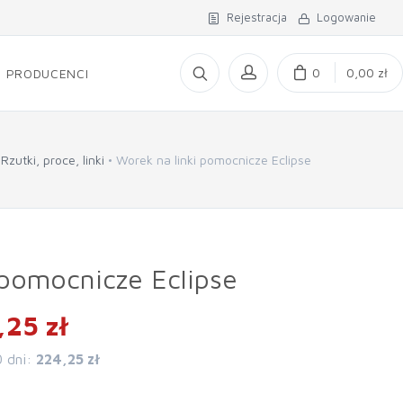
Rejestracja
Logowanie
0
0,00 zł
PRODUCENCI
Rzutki, proce, linki
Worek na linki pomocnicze Eclipse
 pomocnicze Eclipse
,25 zł
0 dni:
224,25 zł