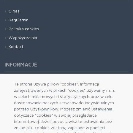
O nas
Regulamin
Polityka cookies
Wypożyczalnia
Kontakt
INFORMACJE
Formy płatności
Ta strona używa plików "cookies". Informacji
zarejestrowanych w plikach "cookies" używamy m.in.
Dostawa i wysyłka
w celach reklamowych i statystycznych oraz w celu
Zwrot i wymiana
dostosowania naszych serwisów do indywidualnych
System rabatowy
potrzeb Użytkowników. Możesz zmienić ustawienia
dotyczące "cookies" w swojej przeglądarce
Kody rabatowe
internetowej. Jeżeli pozostawisz te ustawienia bez
Blog
zmian pliki cookies zostaną zapisane w pamięci