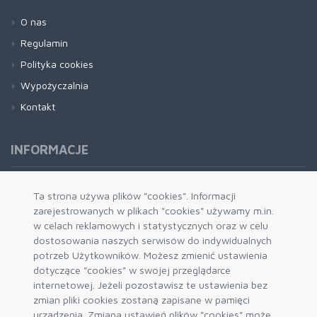
O nas
Regulamin
Polityka cookies
Wypożyczalnia
Kontakt
INFORMACJE
Formy płatności
Ta strona używa plików "cookies". Informacji
zarejestrowanych w plikach "cookies" używamy m.in.
Dostawa i wysyłka
w celach reklamowych i statystycznych oraz w celu
Zwrot i wymiana
dostosowania naszych serwisów do indywidualnych
System rabatowy
potrzeb Użytkowników. Możesz zmienić ustawienia
dotyczące "cookies" w swojej przeglądarce
Kody rabatowe
internetowej. Jeżeli pozostawisz te ustawienia bez
Blog
zmian pliki cookies zostaną zapisane w pamięci
urządzenia. Zmiana ustawień plików "cookies" może