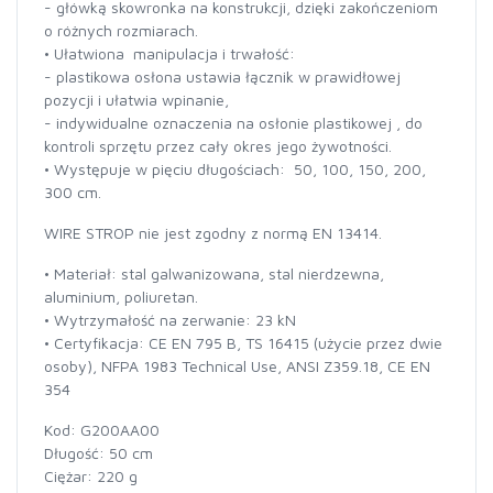
- główką skowronka na konstrukcji, dzięki zakończeniom
o różnych rozmiarach.
• Ułatwiona manipulacja i trwałość:
- plastikowa osłona ustawia łącznik w prawidłowej
pozycji i ułatwia wpinanie,
- indywidualne oznaczenia na osłonie plastikowej , do
kontroli sprzętu przez cały okres jego żywotności.
• Występuje w pięciu długościach: 50, 100, 150, 200,
300 cm.
WIRE STROP nie jest zgodny z normą EN 13414.
• Materiał: stal galwanizowana, stal nierdzewna,
aluminium, poliuretan.
• Wytrzymałość na zerwanie: 23 kN
• Certyfikacja: CE EN 795 B, TS 16415 (użycie przez dwie
osoby), NFPA 1983 Technical Use, ANSI Z359.18, CE EN
354
Kod: G200AA00
Długość: 50 cm
Ciężar: 220 g