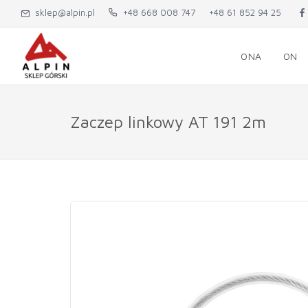
sklep@alpin.pl
+48 668 008 747
+48 61 852 94 25
ONA
ON
Zaczep linkowy AT 191 2m