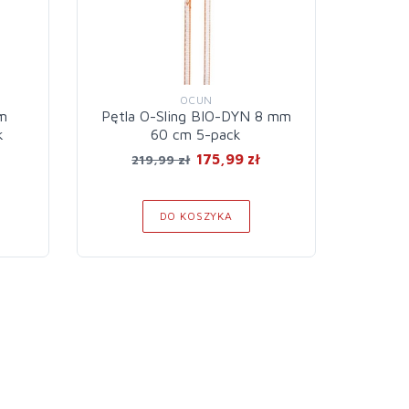
OCUN
mm
Pętla O-Sling BIO-DYN 8 mm
Pętla
k
60 cm 5-pack
175,99 zł
219,99 zł
2
DO KOSZYKA