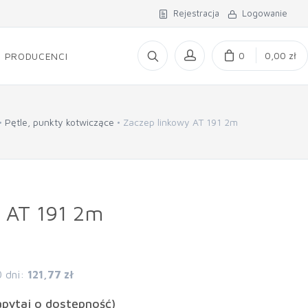
Rejestracja
Logowanie
0
0,00 zł
PRODUCENCI
Pętle, punkty kotwiczące
Zaczep linkowy AT 191 2m
y AT 191 2m
0 dni:
121,77 zł
apytaj o dostępność)