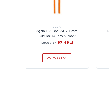
OCUN
Pętla O-Sling PA 20 mm
P
Tubular 60 cm 5-pack
97,49 zł
129,99 zł
DO KOSZYKA