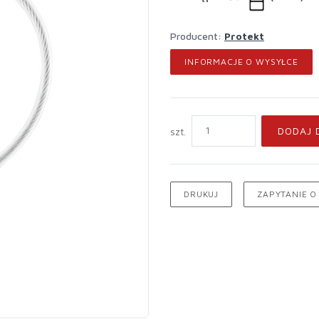
Producent:
Protekt
INFORMACJE O WYSYŁCE
DODAJ 
szt.
DRUKUJ
ZAPYTANIE O