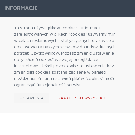
INFORMACJE
Formy płatności
Ta strona używa plików "cookies". Informacji
zarejestrowanych w plikach "cookies" używamy m.in.
Dostawa i wysyłka
w celach reklamowych i statystycznych oraz w celu
Zwrot i wymiana
dostosowania naszych serwisów do indywidualnych
System rabatowy
potrzeb Użytkowników. Możesz zmienić ustawienia
dotyczące "cookies" w swojej przeglądarce
Kody rabatowe
internetowej. Jeżeli pozostawisz te ustawienia bez
Blog
zmian pliki cookies zostaną zapisane w pamięci
urządzenia. Zmiana ustawień plików "cookies" może
ograniczyć funkcjonalność serwisu.
USTAWIENIA
ZAAKCEPTUJ WSZYSTKO
© 2026 Sklep Górski ALPIN Engine by
mercatum