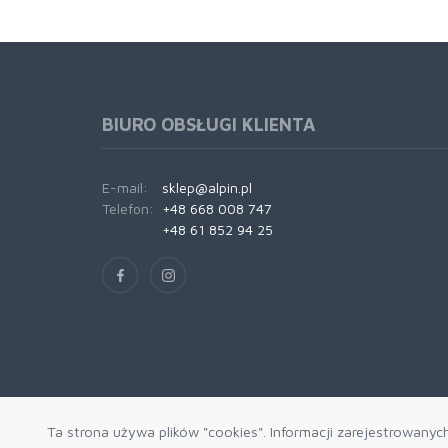
BIURO OBSŁUGI KLIENTA
E-mail:
sklep@alpin.pl
Telefon:
+48 668 008 747
+48 61 852 94 25
Ta strona używa plików "cookies". Informacji zarejestrowanyc