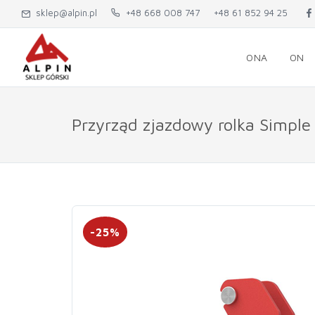
sklep@alpin.pl
+48 668 008 747
+48 61 852 94 25
ONA
ON
Przyrząd zjazdowy rolka Simple
-25%