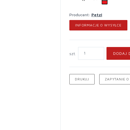
Producent:
Petzl
INFORMACJE O WYSYŁCE
DODAJ 
szt.
DRUKUJ
ZAPYTANIE O