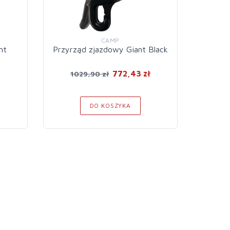
CAMP
nt
Przyrząd zjazdowy Giant Black
Przy
772,43 zł
1029,90 zł
7
DO KOSZYKA