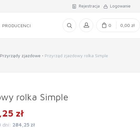
Rejestracja
Logowanie
0
0,00 zł
PRODUCENCI
Przyrządy zjazdowe
Przyrząd zjazdowy rolka Simple
owy rolka Simple
,25 zł
0 dni:
284,25 zł