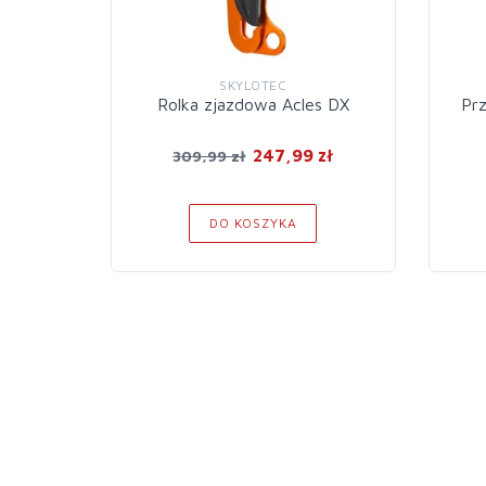
SKYLOTEC
Rolka zjazdowa Acles DX
Pr
247,99 zł
309,99 zł
DO KOSZYKA