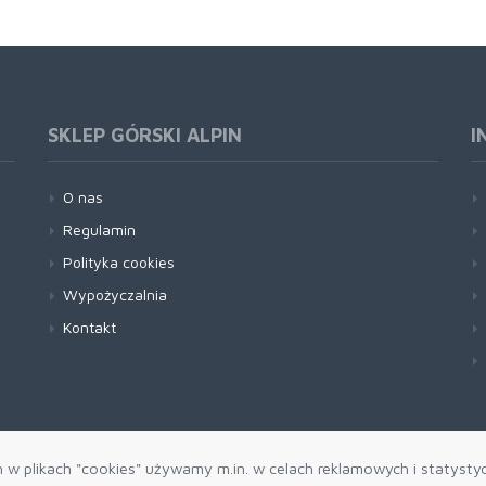
SKLEP GÓRSKI ALPIN
I
O nas
Regulamin
Polityka cookies
Wypożyczalnia
Kontakt
h w plikach "cookies" używamy m.in. w celach reklamowych i statysty