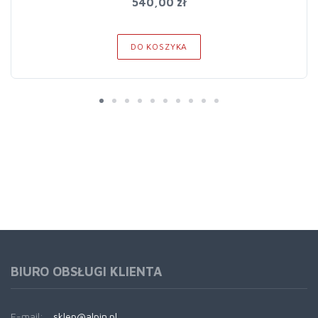
540,00 zł
DO KOSZYKA
BIURO OBSŁUGI KLIENTA
E-mail:
sklep@alpin.pl