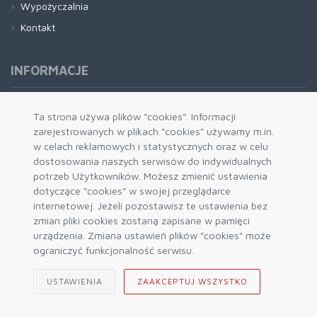
Wypożyczalnia
Kontakt
INFORMACJE
Formy płatności
Ta strona używa plików "cookies". Informacji
zarejestrowanych w plikach "cookies" używamy m.in.
Dostawa i wysyłka
w celach reklamowych i statystycznych oraz w celu
Zwrot i wymiana
dostosowania naszych serwisów do indywidualnych
System rabatowy
potrzeb Użytkowników. Możesz zmienić ustawienia
dotyczące "cookies" w swojej przeglądarce
Kody rabatowe
internetowej. Jeżeli pozostawisz te ustawienia bez
Blog
zmian pliki cookies zostaną zapisane w pamięci
urządzenia. Zmiana ustawień plików "cookies" może
ograniczyć funkcjonalność serwisu.
USTAWIENIA
ZAAKCEPTUJ WSZYSTKO