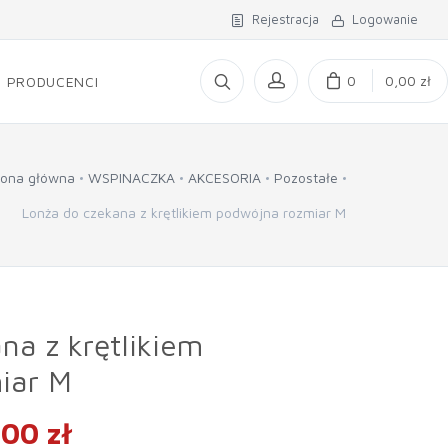
Rejestracja
Logowanie
0
0,00 zł
PRODUCENCI
rona główna
WSPINACZKA
AKCESORIA
Pozostałe
Lonża do czekana z krętlikiem podwójna rozmiar M
na z krętlikiem
iar M
00 zł