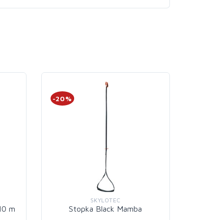
-20%
-29%
SKYLOTEC
10 m
Stopka Black Mamba
Klucz