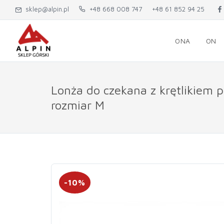
sklep@alpin.pl
+48 668 008 747
+48 61 852 94 25
ONA
ON
Lonża do czekana z krętlikiem 
rozmiar M
-10%