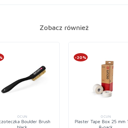
Zobacz również
0%
-20%
OCUN
OCUN
czoteczka Boulder Brush
Plaster Tape Box 25 mm 
black
8-pack