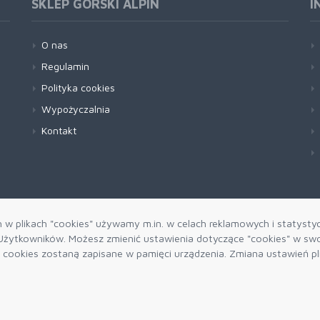
SKLEP GÓRSKI ALPIN
I
O nas
Regulamin
Polityka cookies
Wypożyczalnia
Kontakt
h w plikach "cookies" używamy m.in. w celach reklamowych i statysty
żytkowników. Możesz zmienić ustawienia dotyczące "cookies" w swo
ki cookies zostaną zapisane w pamięci urządzenia. Zmiana ustawień p