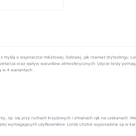
 myślą o wspinaczce mikstowej, lodowej, jak również drytoolingu. Lo
przetarcia oraz wpływ warunków atmosferycznych. Użycie lonży pomag
 w 4 wariantach:
śmy, np. się przy ruchach krzyżowych i zmianach rąk na czekanach. We
dziej wymagających użytkowników. Lonże Lhotse wyposażone są w karab