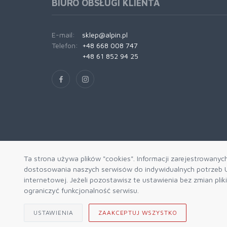
BIURO OBSŁUGI KLIENTA
E-mail:
sklep@alpin.pl
Telefon:
+48 668 008 747
+48 61 852 94 25
Ta strona używa plików "cookies". Informacji zarejestrowanyc
dostosowania naszych serwisów do indywidualnych potrzeb U
internetowej. Jeżeli pozostawisz te ustawienia bez zmian pli
ograniczyć funkcjonalność serwisu.
USTAWIENIA
ZAAKCEPTUJ WSZYSTKO