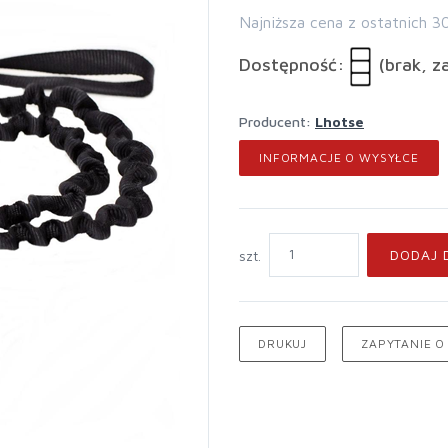
Najniższa cena z ostatnich 3
Dostępność:
(brak, z
Producent:
Lhotse
INFORMACJE O WYSYŁCE
DODAJ 
szt.
DRUKUJ
ZAPYTANIE O