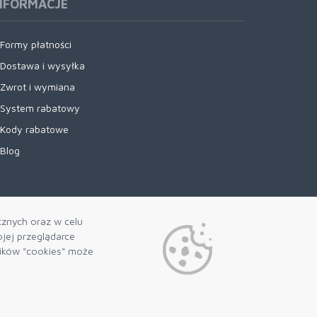
NFORMACJE
Formy płatności
Dostawa i wysyłka
Zwrot i wymiana
System rabatowy
Kody rabatowe
Blog
cznych oraz w celu
jej przeglądarce
lików "cookies" może