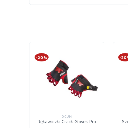
-20%
-2
OCUN
Rękawiczki Crack Gloves Pro
Sz