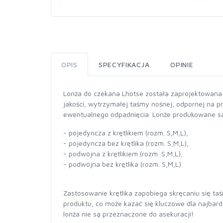
OPIS
SPECYFIKACJA
OPINIE
Lonża do czekana Lhotse została zaprojektowana z
jakości, wytrzymałej taśmy nośnej, odpornej na 
ewentualnego odpadnięcia. Lonże produkowane są
- pojedyncza z krętlikiem (rozm. S,M,L),
- pojedyncza bez krętlika (rozm. S,M,L),
- podwójna z krętlikiem (rozm. S,M,L),
- podwójna bez krętlika (rozm. S,M,L).
Zastosowanie krętlika zapobiega skręcaniu się ta
produktu, co może kazać się kluczowe dla najbar
lonża nie są przeznaczone do asekuracji!