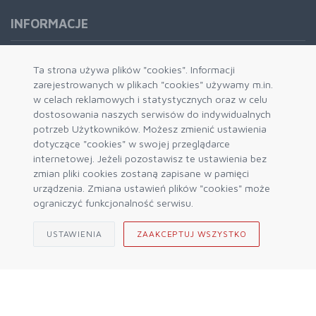
INFORMACJE
Formy płatności
Ta strona używa plików "cookies". Informacji
zarejestrowanych w plikach "cookies" używamy m.in.
Dostawa i wysyłka
w celach reklamowych i statystycznych oraz w celu
Zwrot i wymiana
dostosowania naszych serwisów do indywidualnych
System rabatowy
potrzeb Użytkowników. Możesz zmienić ustawienia
dotyczące "cookies" w swojej przeglądarce
Kody rabatowe
internetowej. Jeżeli pozostawisz te ustawienia bez
Blog
zmian pliki cookies zostaną zapisane w pamięci
urządzenia. Zmiana ustawień plików "cookies" może
ograniczyć funkcjonalność serwisu.
USTAWIENIA
ZAAKCEPTUJ WSZYSTKO
© 2026 Sklep Górski ALPIN Engine by
mercatum