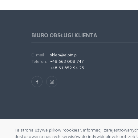
BIURO OBSŁUGI KLIENTA
E-mail:
sklep@alpin.pl
Telefon:
+48 668 008 747
+48 61 852 94 25
Ta strona używa plików "cookies". Informacji zarejestrowanyc
dostosowania naszych serwisów do indywidualnych potrzeb U