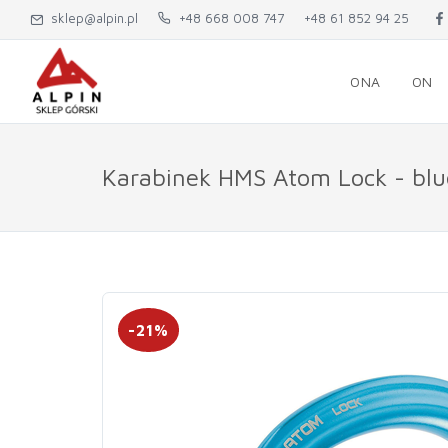
sklep@alpin.pl
+48 668 008 747
+48 61 852 94 25
ONA
ON
Karabinek HMS Atom Lock - blu
-21%