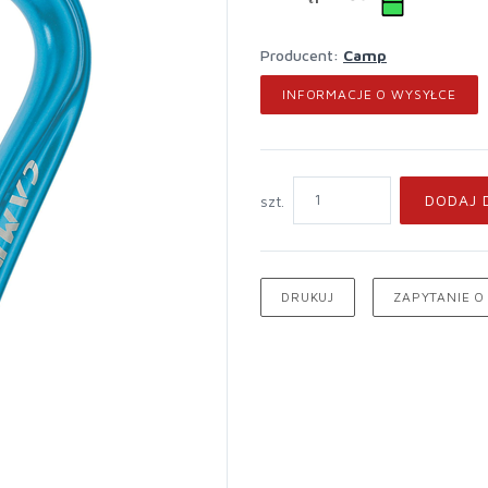
Producent:
Camp
INFORMACJE O WYSYŁCE
DODAJ 
szt.
DRUKUJ
ZAPYTANIE O