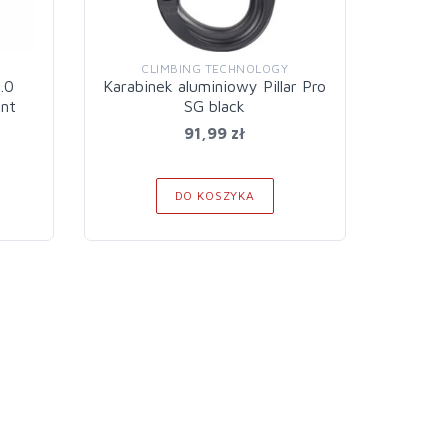
CLIMBING TECHNOLOGY
C
.0
Karabinek aluminiowy Pillar Pro
Karabin
int
SG black
91,99 zł
DO KOSZYKA