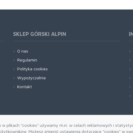
SKLEP GÓRSKI ALPIN
I
O nas
Regulamin
Polityka cookies
Wypożyczalnia
Kontakt
h w plikach "cookies" używamy m.in. w celach reklamowych i statysty
żytkowników. Możesz zmienić ustawienia dotyczące "cookies" w swo