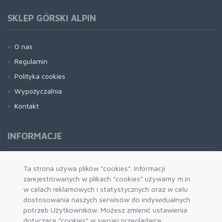
SKLEP GÓRSKI ALPIN
O nas
Regulamin
Polityka cookies
Wypożyczalnia
Kontakt
INFORMACJE
Formy płatności
Ta strona używa plików "cookies". Informacji
zarejestrowanych w plikach "cookies" używamy m.in.
Dostawa i wysyłka
w celach reklamowych i statystycznych oraz w celu
Zwrot i wymiana
dostosowania naszych serwisów do indywidualnych
System rabatowy
potrzeb Użytkowników. Możesz zmienić ustawienia
dotyczące "cookies" w swojej przeglądarce