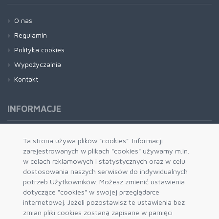
O nas
Regulamin
Polityka cookies
Wypożyczalnia
Kontakt
INFORMACJE
Formy płatności
Ta strona używa plików "cookies". Informacji
zarejestrowanych w plikach "cookies" używamy m.in.
Dostawa i wysyłka
w celach reklamowych i statystycznych oraz w celu
Zwrot i wymiana
dostosowania naszych serwisów do indywidualnych
System rabatowy
potrzeb Użytkowników. Możesz zmienić ustawienia
dotyczące "cookies" w swojej przeglądarce
Kody rabatowe
internetowej. Jeżeli pozostawisz te ustawienia bez
Blog
zmian pliki cookies zostaną zapisane w pamięci