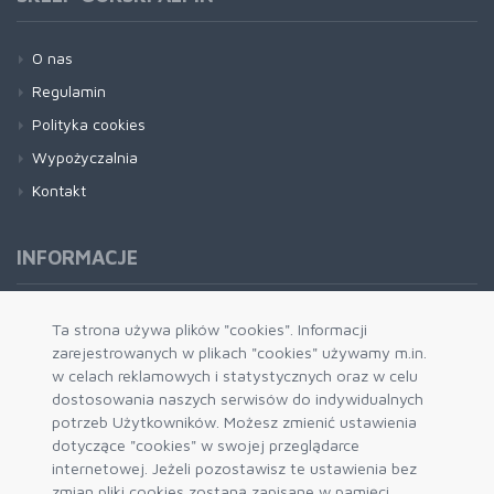
O nas
Regulamin
Polityka cookies
Wypożyczalnia
Kontakt
INFORMACJE
Formy płatności
Ta strona używa plików "cookies". Informacji
zarejestrowanych w plikach "cookies" używamy m.in.
Dostawa i wysyłka
w celach reklamowych i statystycznych oraz w celu
Zwrot i wymiana
dostosowania naszych serwisów do indywidualnych
System rabatowy
potrzeb Użytkowników. Możesz zmienić ustawienia
dotyczące "cookies" w swojej przeglądarce
Kody rabatowe
internetowej. Jeżeli pozostawisz te ustawienia bez
Blog
zmian pliki cookies zostaną zapisane w pamięci