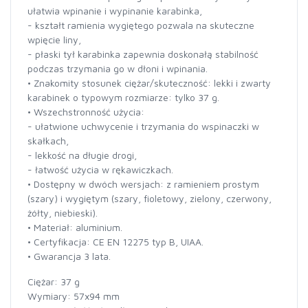
ułatwia wpinanie i wypinanie karabinka,
- kształt ramienia wygiętego pozwala na skuteczne
wpięcie liny,
- płaski tył karabinka zapewnia doskonałą stabilność
podczas trzymania go w dłoni i wpinania.
• Znakomity stosunek ciężar/skuteczność: lekki i zwarty
karabinek o typowym rozmiarze: tylko 37 g.
• Wszechstronność użycia:
- ułatwione uchwycenie i trzymania do wspinaczki w
skałkach,
- lekkość na długie drogi,
- łatwość użycia w rękawiczkach.
• Dostępny w dwóch wersjach: z ramieniem prostym
(szary) i wygiętym (szary, fioletowy, zielony, czerwony,
żółty, niebieski).
• Materiał: aluminium.
• Certyfikacja: CE EN 12275 typ B, UIAA.
• Gwarancja 3 lata.
Ciężar: 37 g
Wymiary: 57x94 mm