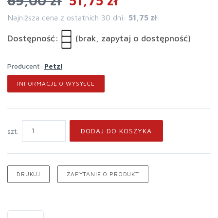
69,00 zł
51,75 zł
Najniższa cena z ostatnich 30 dni:
51,75 zł
Dostępność:
(brak, zapytaj o dostępność)
Producent:
Petzl
INFORMACJE O WYSYŁCE
DODAJ DO KOSZYKA
szt.
DRUKUJ
ZAPYTANIE O PRODUKT