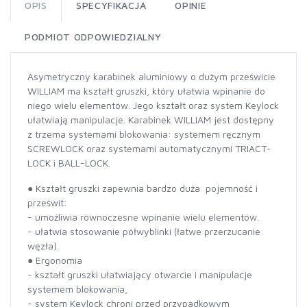
OPIS
SPECYFIKACJA
OPINIE
PODMIOT ODPOWIEDZIALNY
Asymetryczny karabinek aluminiowy o dużym prześwicie
WILLIAM ma kształt gruszki, który ułatwia wpinanie do
niego wielu elementów. Jego kształt oraz system Keylock
ułatwiają manipulacje. Karabinek WILLIAM jest dostępny
z trzema systemami blokowania: systemem ręcznym
SCREWLOCK oraz systemami automatycznymi TRIACT-
LOCK i BALL-LOCK.
● Kształt gruszki zapewnia bardzo duża pojemność i
prześwit:
- umożliwia równoczesne wpinanie wielu elementów.
- ułatwia stosowanie półwyblinki (łatwe przerzucanie
węzła).
● Ergonomia
- kształt gruszki ułatwiający otwarcie i manipulacje
systemem blokowania,
- system Keylock chroni przed przypadkowym