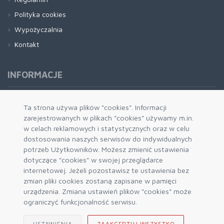
Polityka cookies
Wypożyczalnia
Kontakt
INFORMACJE
Formy płatności
Ta strona używa plików "cookies". Informacji
zarejestrowanych w plikach "cookies" używamy m.in.
Dostawa i wysyłka
w celach reklamowych i statystycznych oraz w celu
Zwrot i wymiana
dostosowania naszych serwisów do indywidualnych
System rabatowy
potrzeb Użytkowników. Możesz zmienić ustawienia
dotyczące "cookies" w swojej przeglądarce
Kody rabatowe
internetowej. Jeżeli pozostawisz te ustawienia bez
Blog
zmian pliki cookies zostaną zapisane w pamięci
urządzenia. Zmiana ustawień plików "cookies" może
ograniczyć funkcjonalność serwisu.
USTAWIENIA
ZAAKCEPTUJ WSZYSTKO