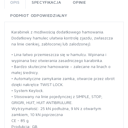
OPIS
SPECYFIKACJA
OPINIE
PODMIOT ODPOWIEDZIALNY
Karabinek z możliwością dodatkowego hamowania.
Dodatkowy hamulec ułatwia kontrolę zjazdu, zwłaszcza
na linie cienkiej, zabłoconej lub zalodzonej).
• Lina łatwo przemieszcza się w hamulcu. Wpinana i
wypinana bez otwierania zasadniczego karabinka.
• Bardzo skuteczne hamowanie – zalecane na linach o
małej średnicy.
• Automatyczne zamykanie zamka, otwarcie przez obrót
dzięki nakrętce TWIST LOCK.
• System Keylock.
• Stosowany na linie pojedynczej z SIMPLE, STOP,
GRIGRI, HUIT, HUIT ANTIBRULURE.
Wytrzymałość: 25 kN podłużna, 9 kN z otwartym
zamkiem, 10 kN poprzeczna
CE - 85 g
Produkcja: GB