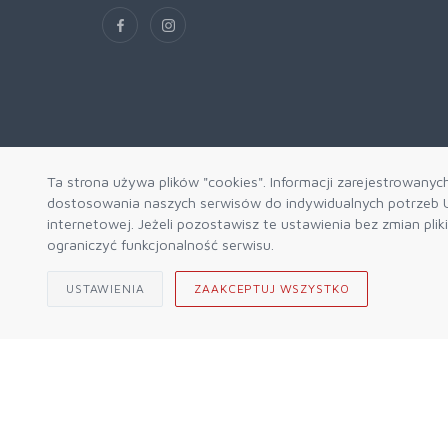
Ta strona używa plików "cookies". Informacji zarejestrowanyc
dostosowania naszych serwisów do indywidualnych potrzeb U
internetowej. Jeżeli pozostawisz te ustawienia bez zmian pli
ograniczyć funkcjonalność serwisu.
USTAWIENIA
ZAAKCEPTUJ WSZYSTKO
© 2026 Sklep Górski ALPIN Engine by
mercatum