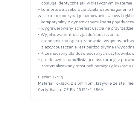
- obsługa identyczna jak w klasycznym systemie a
- komfortowa asekuracja dzięki wspomaganemu ham
zaciska rozpoczynając hamowanie. Uchwyt ręki na 
- kompatybilny z dynamicznymi linami pojedynczy
- wygrawerowany schemat użycia na przyrządzie 
• Wyjątkowa kontrola zjazdu/opuszczania:
- ergonomiczna rączką zapewnia wygodny uchwyt
- zjazd/opuszczanie jest bardzo płynne i wygodn
• Przeznaczony dla doświadczonych użytkownikó
- proste użycie umożliwiające asekurację z prow
- zoptymalizowany stosunek pomiędzy lekkością (17
Ciężar: 175 g
Materiał: okładki z aluminium, krzywka ze stali 
Certyfikacja: CE EN 15151-1, UIAA.