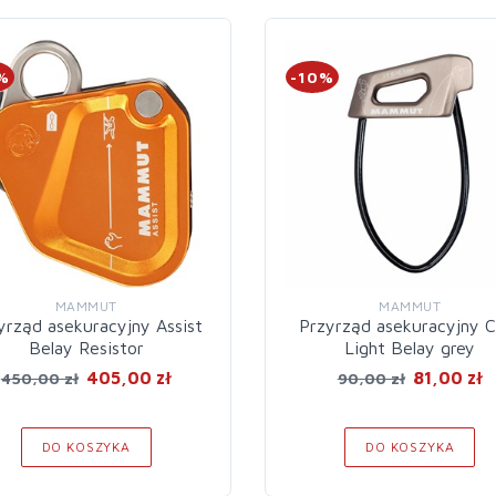
%
-10%
MAMMUT
MAMMUT
yrząd asekuracyjny Assist
Przyrząd asekuracyjny C
Belay Resistor
Light Belay grey
405,00 zł
81,00 zł
450,00 zł
90,00 zł
DO KOSZYKA
DO KOSZYKA