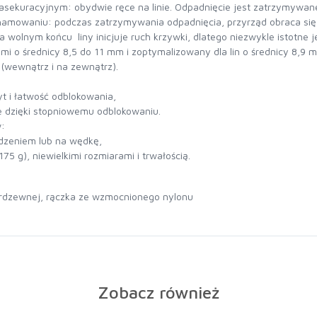
sekuracyjnym: obydwie ręce na linie. Odpadnięcie jest zatrzymywane 
owaniu: podczas zatrzymywania odpadnięcia, przyrząd obraca się na
wolnym końcu liny inicjuje ruch krzywki, dlatego niezwykle istotne je
mi o średnicy 8,5 do 11 mm i zoptymalizowany dla lin o średnicy 8,9
(wewnątrz i na zewnątrz).
 i łatwość odblokowania,
e dzięki stopniowemu odblokowaniu.
w:
adzeniem lub na wędkę,
5 g), niewielkimi rozmiarami i trwałością.
nierdzewnej, rączka ze wzmocnionego nylonu
Zobacz również