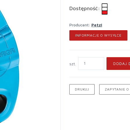
Dostępność:
Producent:
Petzl
INFORMACJE O WYSYŁCE
DODAJ 
szt.
DRUKUJ
ZAPYTANIE O