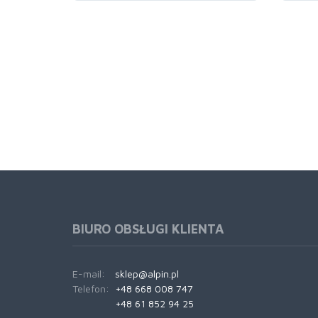
BIURO OBSŁUGI KLIENTA
E-mail:
sklep@alpin.pl
Telefon:
+48 668 008 747
+48 61 852 94 25