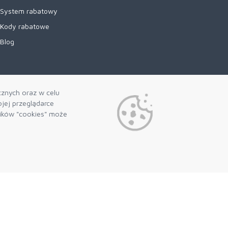
System rabatowy
Kody rabatowe
Blog
cznych oraz w celu
jej przeglądarce
lików "cookies" może
Preferencje plików cookie