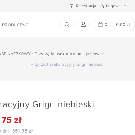
Rejestracja
Logowanie
0
0,00 zł
PRODUCENCI
WSPINACZKOWY
Przyrządy asekuracyjno-zjazdowe
Przyrząd asekuracyjny Grigri niebieski
acyjny Grigri niebieski
75 zł
0 dni:
351,75 zł