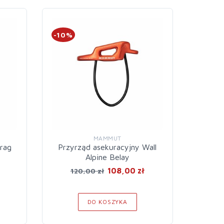
-10%
-20%
MAMMUT
rag
Przyrząd asekuracyjny Wall
Rol
Alpine Belay
108,00 zł
120,00 zł
3
DO KOSZYKA