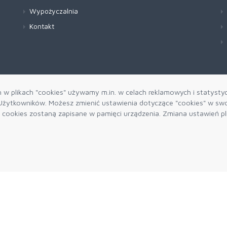
Wypożyczalnia
Kontakt
h w plikach "cookies" używamy m.in. w celach reklamowych i statysty
żytkowników. Możesz zmienić ustawienia dotyczące "cookies" w swo
ki cookies zostaną zapisane w pamięci urządzenia. Zmiana ustawień p