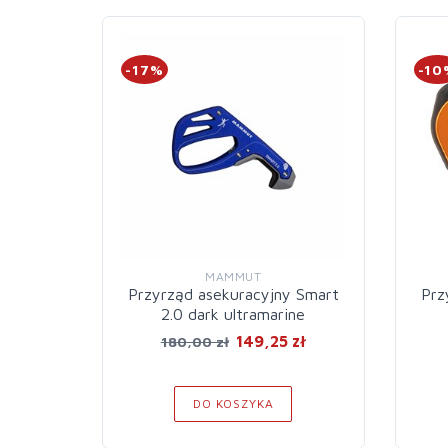
-17%
-10
MAMMUT
Przyrząd asekuracyjny Smart
Prz
2.0 dark ultramarine
149,25 zł
180,00 zł
DO KOSZYKA