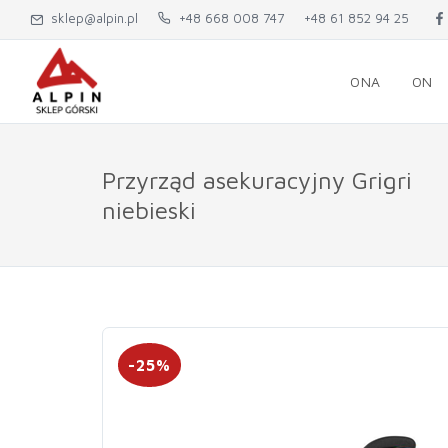
sklep@alpin.pl
+48 668 008 747
+48 61 852 94 25
ONA
ON
Przyrząd asekuracyjny Grigri
niebieski
-25%