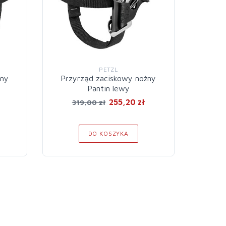
PETZL
żny
Przyrząd zaciskowy nożny
Przyrz
Pantin lewy
255,20 zł
319,00 zł
DO KOSZYKA