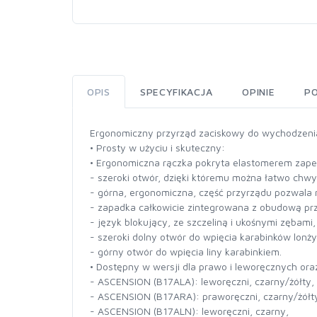
OPIS
SPECYFIKACJA
OPINIE
P
Ergonomiczny przyrząd zaciskowy do wychodzenia 
• Prosty w użyciu i skuteczny:
• Ergonomiczna rączka pokryta elastomerem zap
- szeroki otwór, dzięki któremu można łatwo chwy
- górna, ergonomiczna, część przyrządu pozwala 
- zapadka całkowicie zintegrowana z obudową pr
- język blokujący, ze szczeliną i ukośnymi zębami,
- szeroki dolny otwór do wpięcia karabinków lo
- górny otwór do wpięcia liny karabinkiem.
• Dostępny w wersji dla prawo i leworęcznych ora
- ASCENSION (B17ALA): leworęczni, czarny/żółty,
- ASCENSION (B17ARA): praworęczni, czarny/żółt
- ASCENSION (B17ALN): leworęczni, czarny,