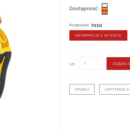
Dostępność:
Producent:
Petzl
INFORMACJE O WYSYŁCE
DODAJ 
szt.
DRUKUJ
ZAPYTANIE O