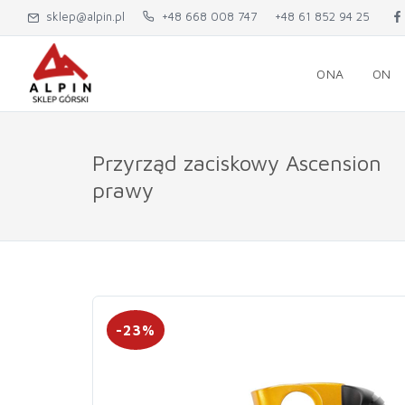
sklep@alpin.pl
+48 668 008 747
+48 61 852 94 25
ONA
ON
Przyrząd zaciskowy Ascension
prawy
-23%