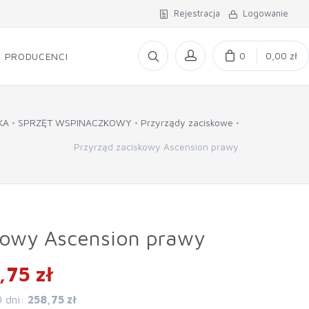
Rejestracja
Logowanie
0
0,00 zł
PRODUCENCI
KA
SPRZĘT WSPINACZKOWY
Przyrządy zaciskowe
Przyrząd zaciskowy Ascension prawy
kowy Ascension prawy
,75 zł
0 dni:
258,75 zł