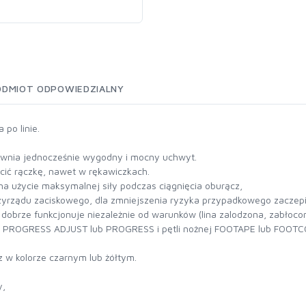
ODMIOT ODPOWIEDZIALNY
po linie.
ewnia jednocześnie wygodny i mocny uchwyt.
cić rączkę, nawet w rękawiczkach.
na użycie maksymalnej siły podczas ciągnięcia oburącz,
zyrządu zaciskowego, dla zmniejszenia ryzyka przypadkowego zaczepi
 dobrze funkcjonuje niezależnie od warunków (lina zalodzona, zabłocona
nży PROGRESS ADJUST lub PROGRESS i pętli nożnej FOOTAPE lub FOOT
z w kolorze czarnym lub żółtym.
y,