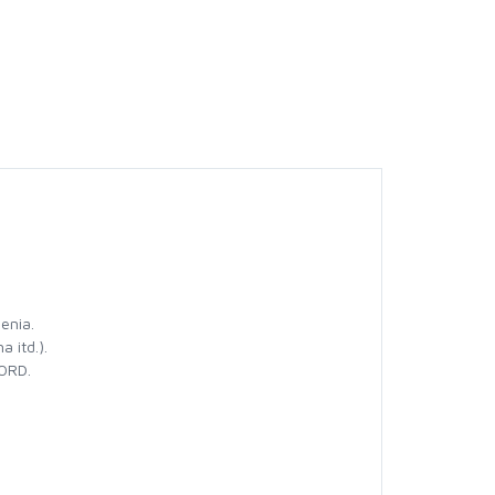
enia.
 itd.).
CORD.