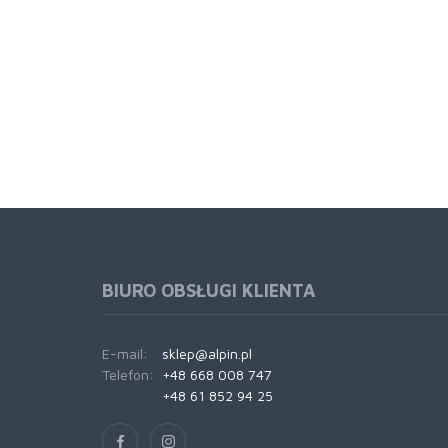
BIURO OBSŁUGI KLIENTA
E-mail:
sklep@alpin.pl
Telefon:
+48 668 008 747
+48 61 852 94 25