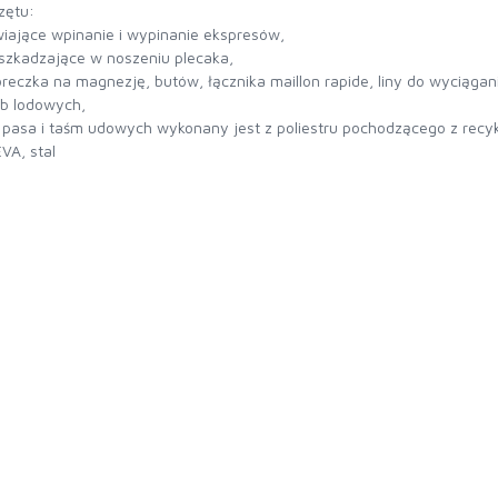
rzętu:
iające wpinanie i wypinanie ekspresów,
zeszkadzające w noszeniu plecaka,
reczka na magnezję, butów, łącznika maillon rapide, liny do wyciągani
ub lodowych,
 pasa i taśm udowych wykonany jest z poliestru pochodzącego z recyk
EVA, stal