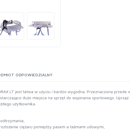
ODMIOT ODPOWIEDZIALNY
CORAX LT jest łatwa w użyciu i bardzo wygodna. Przeznaczona przede 
tarczająco dużo miejsca na sprzęt do wspinania sportowego. Uprząż j
ażdego użytkownika.
podtrzymania,
 rozłożenie ciężaru pomiędzy pasem a taśmami udowymi,