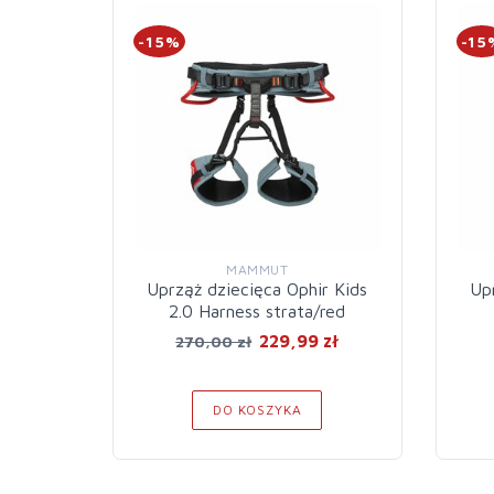
-15%
-15
MAMMUT
Uprząż dziecięca Ophir Kids
Upr
2.0 Harness strata/red
229,99 zł
270,00 zł
DO KOSZYKA