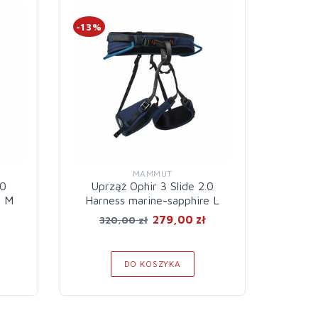
-13%
-13%
MAMMUT
.0
Uprząż Ophir 3 Slide 2.0
Upr
e M
Harness marine-sapphire L
Ha
279,00 zł
320,00 zł
32
DO KOSZYKA