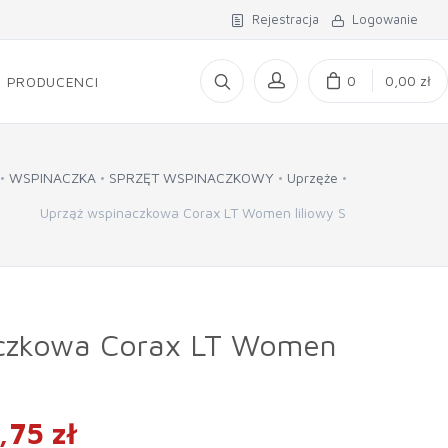
Rejestracja
Logowanie
0
0,00 zł
PRODUCENCI
WSPINACZKA
SPRZĘT WSPINACZKOWY
Uprzęże
Uprząż wspinaczkowa Corax LT Women liliowy S
czkowa Corax LT Women
,75 zł