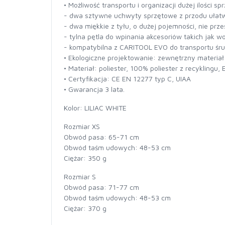
• Możliwość transportu i organizacji dużej ilości sp
- dwa sztywne uchwyty sprzętowe z przodu ułatw
- dwa miękkie z tyłu, o dużej pojemności, nie pr
- tylna pętla do wpinania akcesoriów takich jak wo
- kompatybilna z CARITOOL EVO do transportu śr
• Ekologiczne projektowanie: zewnętrzny materiał
• Materiał: poliester, 100% poliester z recyklingu, 
• Certyfikacja: CE EN 12277 typ C, UIAA
• Gwarancja 3 lata.
Kolor: LILIAC WHITE
Rozmiar XS
Obwód pasa: 65-71 cm
Obwód taśm udowych: 48-53 cm
Ciężar: 350 g
Rozmiar S
Obwód pasa: 71-77 cm
Obwód taśm udowych: 48-53 cm
Ciężar: 370 g