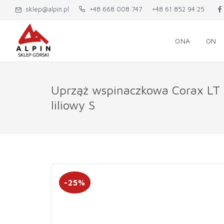
sklep@alpin.pl
+48 668 008 747
+48 61 852 94 25
ONA
ON
Uprząż wspinaczkowa Corax L
liliowy S
-25%