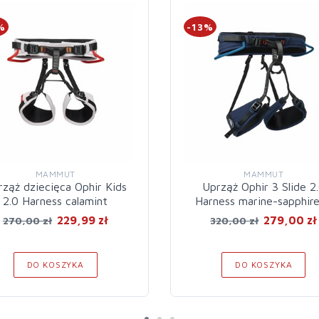
%
-13%
MAMMUT
MAMMUT
ząż dziecięca Ophir Kids
Uprząż Ophir 3 Slide 2
2.0 Harness calamint
Harness marine-sapphir
229,99 zł
279,00 zł
270,00 zł
320,00 zł
DO KOSZYKA
DO KOSZYKA