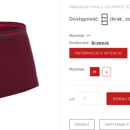
Najniższa cena z ostatnich 3
Dostępność:
(brak, z
rozmiar:
M
Producent:
Brubeck
INFORMACJE O WYSYŁCE
rozmiar:
M
L
DODAJ 
szt.
DRUKUJ
ZAPYTANIE O