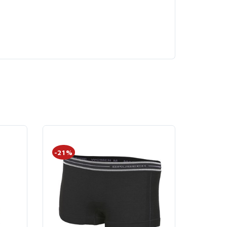
-21%
-26%