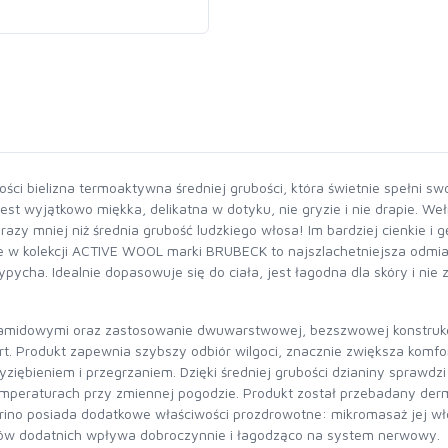
ci bielizna termoaktywna średniej grubości, która świetnie spełni swo
st wyjątkowo miękka, delikatna w dotyku, nie gryzie i nie drapie. We
razy mniej niż średnia grubość ludzkiego włosa! Im bardziej cienkie i
 w kolekcji ACTIVE WOOL marki BRUBECK to najszlachetniejsza odmian
 wypycha. Idealnie dopasowuje się do ciała, jest łagodna dla skóry i n
liamidowymi oraz zastosowanie dwuwarstwowej, bezszwowej konstrukc
 Produkt zapewnia szybszy odbiór wilgoci, znacznie zwiększa komfor
wyziębieniem i przegrzaniem. Dzięki średniej grubości dzianiny spraw
peraturach przy zmiennej pogodzie. Produkt został przebadany derma
merino posiada dodatkowe właściwości prozdrowotne: mikromasaż jej 
nów dodatnich wpływa dobroczynnie i łagodząco na system nerwowy.