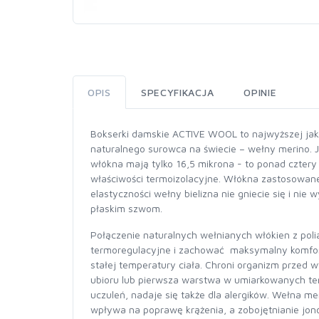
OPIS
SPECYFIKACJA
OPINIE
Bokserki damskie ACTIVE WOOL to najwyższej jakoś
naturalnego surowca na świecie – wełny merino. Je
włókna mają tylko 16,5 mikrona - to ponad cztery 
właściwości termoizolacyjne. Włókna zastosowane
elastyczności wełny bielizna nie gniecie się i nie
płaskim szwom.
Połączenie naturalnych wełnianych włókien z po
termoregulacyjne i zachować maksymalny komfort.
stałej temperatury ciała. Chroni organizm przed 
ubioru lub pierwsza warstwa w umiarkowanych tem
uczuleń, nadaje się także dla alergików. Wełna 
wpływa na poprawę krążenia, a zobojętnianie jo