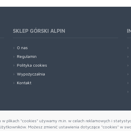
SKLEP GÓRSKI ALPIN
I
O nas
Regulamin
Polityka cookies
Wypożyczalnia
Kontakt
h w plikach "cookies" używamy m.in. w celach reklamowych i statysty
żytkowników. Możesz zmienić ustawienia dotyczące "cookies" w swo