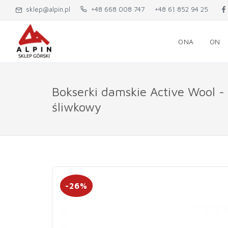
sklep@alpin.pl
+48 668 008 747
+48 61 852 94 25
ONA
ON
Bokserki damskie Active Wool -
śliwkowy
-26%