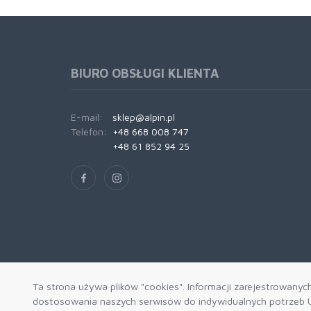
BIURO OBSŁUGI KLIENTA
E-mail:
sklep@alpin.pl
Telefon:
+48 668 008 747
+48 61 852 94 25
Ta strona używa plików "cookies". Informacji zarejestrowanyc
dostosowania naszych serwisów do indywidualnych potrzeb U