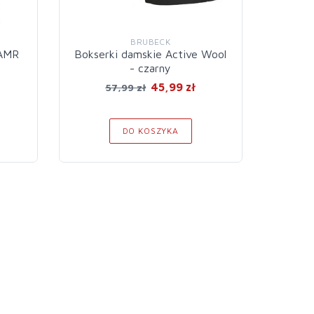
BRUBECK
 AMR
Bokserki damskie Active Wool
Bokser
- czarny
45,99 zł
57,99 zł
DO KOSZYKA