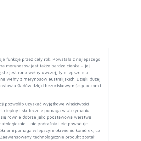
ją funkcję przez cały rok. Powstała z najlepszego
łna merynosów jest także bardzo cienka – jej
 gęste jest runo wełny owczej, tym lepsze ma
a wełny z merynosów australijskich. Dzięki dużej
ie zostawia śladów dzięki bezuciskowym ściągaczom i
ji pozwoliło uzyskać wyjątkowe właściwości
t cieplny i skutecznie pomaga w utrzymaniu
dzi się równie dobrze jako podstawowa warstwa
tologicznie – nie podrażnia i nie powoduje
włóknami pomaga w lepszym ukrwieniu komórek, co
 Zaawansowany technologicznie produkt został