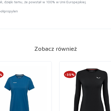
i, dzięki temu, że powstał w 100% w Unii Europejskiej.
olipropylen
Zobacz również
0%
-35%