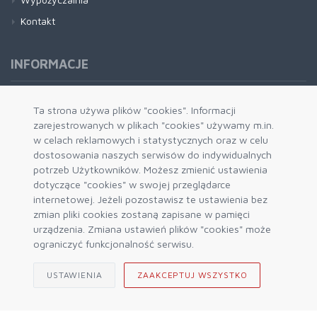
Kontakt
INFORMACJE
Formy płatności
Ta strona używa plików "cookies". Informacji
zarejestrowanych w plikach "cookies" używamy m.in.
Dostawa i wysyłka
w celach reklamowych i statystycznych oraz w celu
Zwrot i wymiana
dostosowania naszych serwisów do indywidualnych
System rabatowy
potrzeb Użytkowników. Możesz zmienić ustawienia
dotyczące "cookies" w swojej przeglądarce
Kody rabatowe
internetowej. Jeżeli pozostawisz te ustawienia bez
Blog
zmian pliki cookies zostaną zapisane w pamięci
urządzenia. Zmiana ustawień plików "cookies" może
ograniczyć funkcjonalność serwisu.
USTAWIENIA
ZAAKCEPTUJ WSZYSTKO