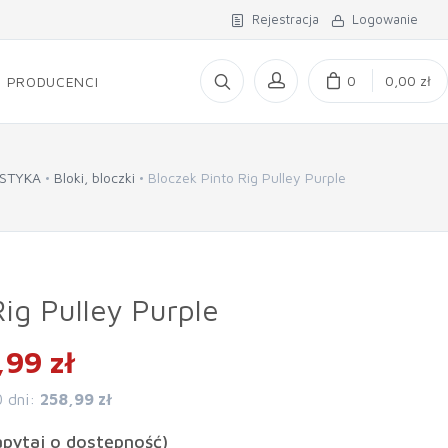
Rejestracja
Logowanie
0
0,00 zł
PRODUCENCI
STYKA
Bloki, bloczki
Bloczek Pinto Rig Pulley Purple
ig Pulley Purple
,99 zł
0 dni:
258,99 zł
apytaj o dostępność)