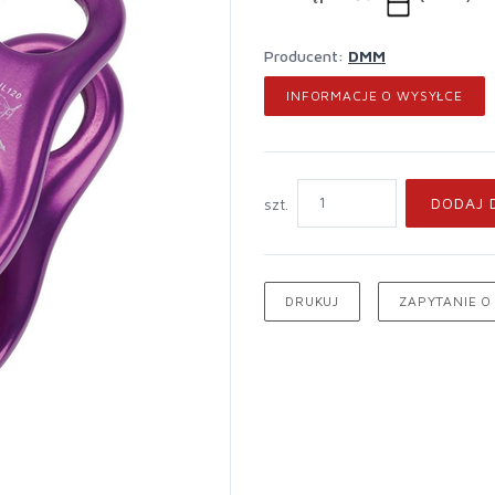
Producent:
DMM
INFORMACJE O WYSYŁCE
DODAJ 
szt.
DRUKUJ
ZAPYTANIE O