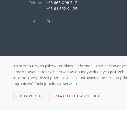
Telefon:
+48 668 008 747
+48 61 852 94 25
Ta strona używa plików "cookies". Informacji zarejestrowanyc
dostosowania naszych serwisów do indywidualnych potrzeb U
internetowej. Jeżeli pozostawisz te ustawienia bez zmian pli
ograniczyć funkcjonalność serwisu.
USTAWIENIA
ZAAKCEPTUJ WSZYSTKO