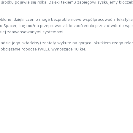
 środku pojawia się rolka. Dzięki takiemu zabiegowi zyskujemy bloczek
lone, dzięki czemu mogą bezproblemowo współpracować z tekstyliami, 
pacer, linę można przeprowadzić bezpośrednio przez otwór do wpięcia
dziej zaawansowanymi systemami.
adzie jego okładziny) zostały wykute na gorąco, skutkiem czego relacj
 obciążenie robocze (WLL), wynoszące 10 kN.