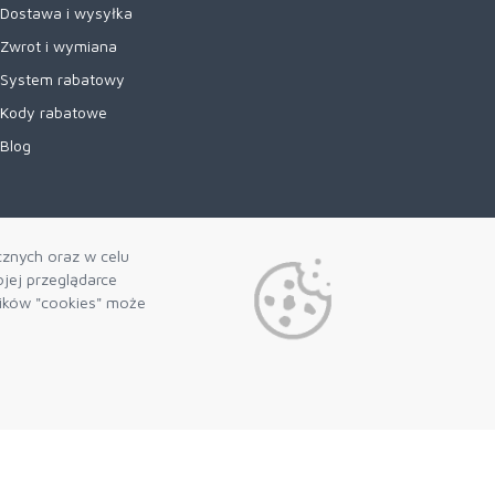
Dostawa i wysyłka
Zwrot i wymiana
System rabatowy
Kody rabatowe
Blog
cznych oraz w celu
jej przeglądarce
lików "cookies" może