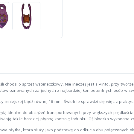
li chodzi o sprzęt wspinaczkowy. Nie inaczej jest z Pinto, przy tworz
ystów uznawanych za jednych z najbardziej kompetentnych osób w sw
icy mniejszej bądź równej 16 mm. Świetnie sprawdzi się więc z prakty
ędą idealne do obciążeń transportowanych przy większych prędkościac
wiają także bardziej płynną kontrolę ładunku. Oś bloczka wykonana zo
owa płytka, która służy jako podstawę do odkucia obu połączonych ok