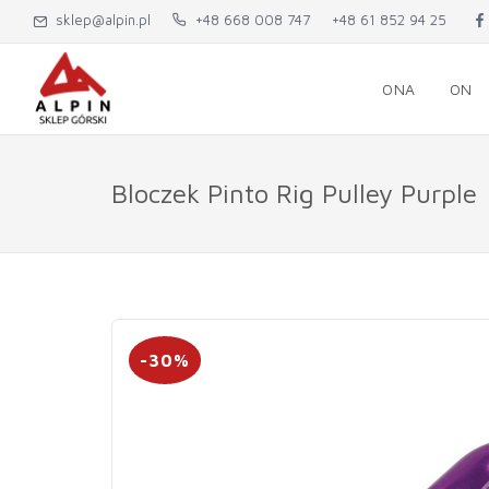
sklep@alpin.pl
+48 668 008 747
+48 61 852 94 25
ONA
ON
Bloczek Pinto Rig Pulley Purple
-30%