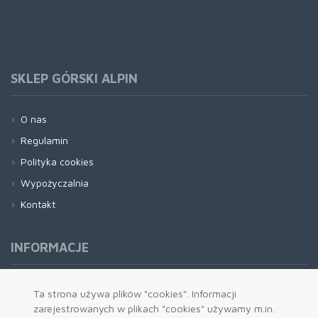
SKLEP GÓRSKI ALPIN
O nas
Regulamin
Polityka cookies
Wypożyczalnia
Kontakt
INFORMACJE
Formy płatności
Ta strona używa plików "cookies". Informacji
zarejestrowanych w plikach "cookies" używamy m.in.
Dostawa i wysyłka