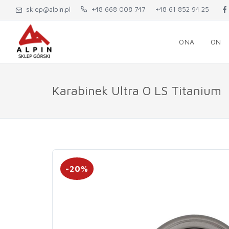
sklep@alpin.pl
+48 668 008 747
+48 61 852 94 25
ONA
ON
Karabinek Ultra O LS Titanium
-20%