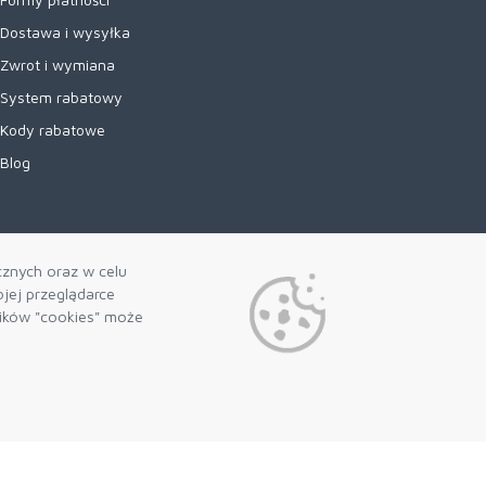
Dostawa i wysyłka
Zwrot i wymiana
System rabatowy
Kody rabatowe
Blog
cznych oraz w celu
jej przeglądarce
lików "cookies" może