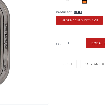
Producent:
DMM
INFORMACJE O WYSYŁCE
DODAJ 
szt.
DRUKUJ
ZAPYTANIE O