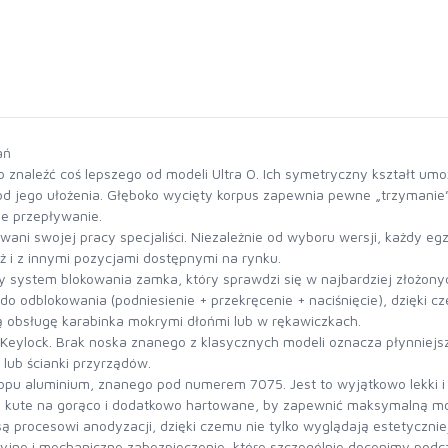
ań
żko znaleźć coś lepszego od modeli Ultra O. Ich symetryczny kształt um
od jego ułożenia. Głęboko wycięty korpus zapewnia pewne „trzymanie” 
ne przepływanie.
wani swojej pracy specjaliści. Niezależnie od wyboru wersji, każdy e
ż i z innymi pozycjami dostępnymi na rynku.
system blokowania zamka, który sprawdzi się w najbardziej złożony
do odblokowania (podniesienie + przekręcenie + naciśnięcie), dzięk
 obsługę karabinka mokrymi dłońmi lub w rękawiczkach.
eylock. Brak noska znanego z klasycznych modeli oznacza płynniejs
 lub ścianki przyrządów.
opu aluminium, znanego pod numerem 7075. Jest to wyjątkowo lekki 
ą kute na gorąco i dodatkowo hartowane, by zapewnić maksymalną mo
 procesowi anodyzacji, dzięki czemu nie tylko wyglądają estetyczniej,
zyjne i mechaniczne zabezpieczenie, które szczególnie docenimy podc