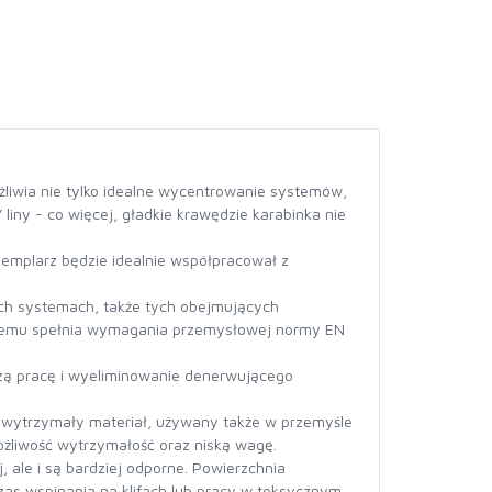
ożliwia nie tylko idealne wycentrowanie systemów,
liny - co więcej, gładkie krawędzie karabinka nie
gzemplarz będzie idealnie współpracował z
ch systemach, także tych obejmujących
i czemu spełnia wymagania przemysłowej normy EN
zą pracę i wyeliminowanie denerwującego
i wytrzymały materiał, używany także w przemyśle
żliwość wytrzymałość oraz niską wagę.
 ale i są bardziej odporne. Powierzchnia
zas wspinania na klifach lub pracy w toksycznym