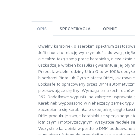
OPIS
SPECYFIKACJA
OPINIE
Owalny karabinek o szerokim spektrum zastosow
Jeśli chodzi o relację wytrzymałości do wagi, cię
ale także taką samą pracę karabinka, niezależnie 
uszkadzają włókien koszulki i gwarantują jej płyn
Przedstawiciele rodziny Ultra O to w 100% dedyko
bloczkami Pinto lub Gyro z oferty DMM, jak równie
Locksafe to opracowany przez DMM automatyczny 
przesuwające się liny. Wymaga on trzech ruchów 
362. Dodatkowe wypustki na zakrętce usprawniają
Karabinek wyposażono w niehaczący zamek typu K
zaczepiania się karabinka o szpejarkę, cięgło kości
DMM produkuje swoje karabinki ze specjalnego st
lotniczym i motoryzacyjnym. Wszystkie modele s
Wszystkie karabinki w portfolio DMM poddawane są
aluminium użytego do produkcji zyskuje antykoro