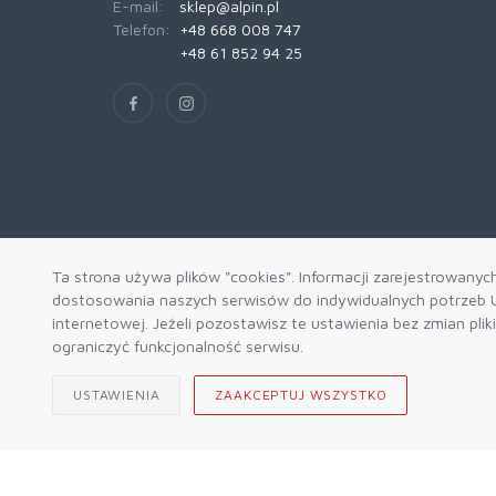
E-mail:
sklep@alpin.pl
Telefon:
+48 668 008 747
+48 61 852 94 25
Ta strona używa plików "cookies". Informacji zarejestrowanyc
dostosowania naszych serwisów do indywidualnych potrzeb U
internetowej. Jeżeli pozostawisz te ustawienia bez zmian pli
ograniczyć funkcjonalność serwisu.
USTAWIENIA
ZAAKCEPTUJ WSZYSTKO