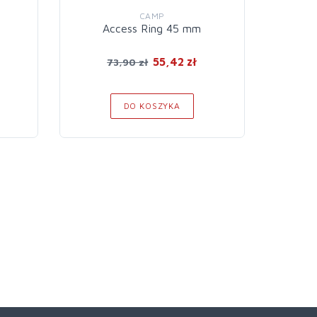
CAMP
Access Ring 45 mm
Pie
A
55,42 zł
73,90 zł
DO KOSZYKA