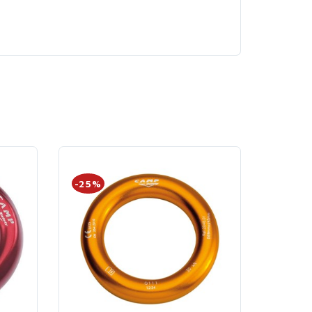
-25%
-20%