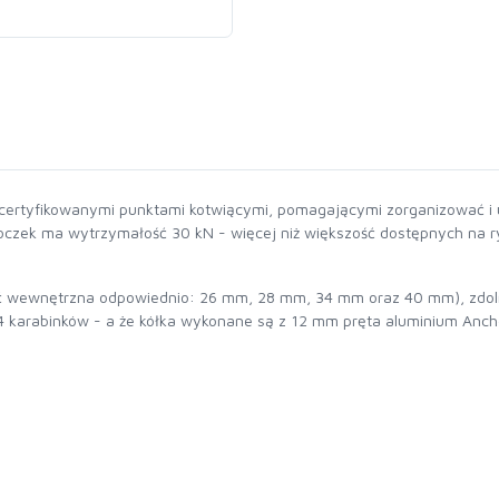
ą certyfikowanymi punktami kotwiącymi, pomagającymi zorganizować i
czek ma wytrzymałość 30 kN - więcej niż większość dostępnych na ry
ość wewnętrzna odpowiednio: 26 mm, 28 mm, 34 mm oraz 40 mm), zdo
4 karabinków - a że kółka wykonane są z 12 mm pręta aluminium Anch