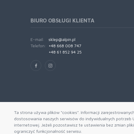
BIURO OBSŁUGI KLIENTA
E-mail:
sklep@alpin.pl
Telefon:
+48 668 008 747
+48 61 852 94 25
Ta strona używa plików "cookies". Informacji zarejestrowanyc
dostosowania naszych serwisów do indywidualnych potrzeb U
internetowej. Jeżeli pozostawisz te ustawienia bez zmian pli
ograniczyć funkcjonalność serwisu.