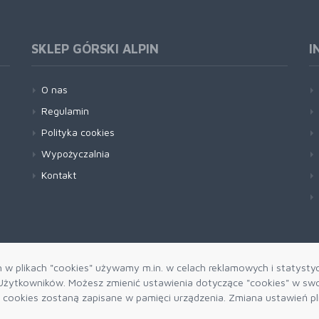
SKLEP GÓRSKI ALPIN
I
O nas
Regulamin
Polityka cookies
Wypożyczalnia
Kontakt
h w plikach "cookies" używamy m.in. w celach reklamowych i statysty
żytkowników. Możesz zmienić ustawienia dotyczące "cookies" w swo
ki cookies zostaną zapisane w pamięci urządzenia. Zmiana ustawień p