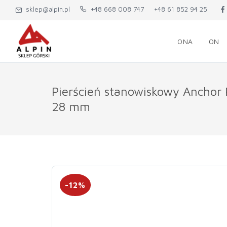
sklep@alpin.pl
+48 668 008 747
+48 61 852 94 25
ONA
ON
Pierścień stanowiskowy Anchor 
28 mm
-12%