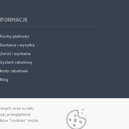
NFORMACJE
Formy płatności
Dostawa i wysyłka
Zwrot i wymiana
System rabatowy
Kody rabatowe
Blog
cznych oraz w celu
jej przeglądarce
lików "cookies" może