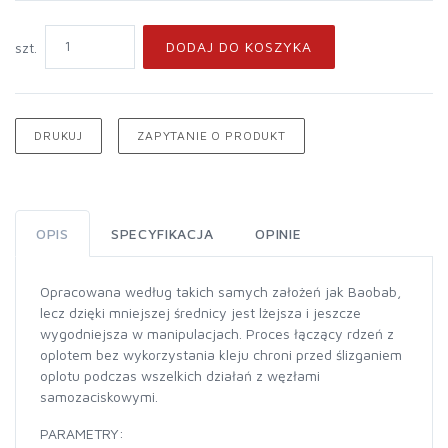
DODAJ DO KOSZYKA
szt.
DRUKUJ
ZAPYTANIE O PRODUKT
OPIS
SPECYFIKACJA
OPINIE
Opracowana według takich samych założeń jak Baobab,
lecz dzięki mniejszej średnicy jest lżejsza i jeszcze
wygodniejsza w manipulacjach. Proces łączący rdzeń z
oplotem bez wykorzystania kleju chroni przed ślizganiem
oplotu podczas wszelkich działań z węzłami
samozaciskowymi.
PARAMETRY: