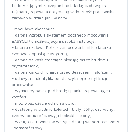
fosforyzującymi zaczepami na latarkę czołową oraz
taśmami, zapewnia optymalną widoczność pracownika,
zarówno w dzień jak i w nocy.
• Modułowe akcesoria:
- osłona wzroku z systemem bocznego mocowania
EASYCLIP umożliwiającym szybką instalację,
- latarka czołowa Petzl z zamocowaniami lub latarka
czołowa z opaską elastyczną,
- osłona na kask chroniąca skorupę przez brudem i
bryzami farby,
- osłona karku chroniąca przed deszczem i słońcem,
- uchwyt na identyfikator, do szybkiej identyfikacji
pracownika,
- wymienny pasek pod brodę i pianka zapewniająca
komfort,
- możliwość użycia ochron słuchu,
- dostępny w siedmiu kolorach: biały, żółty, czerwony,
czarny, pomarańczowy, niebieski, zielony,
- występuję również w wersji o dobrej widoczności: żółty
i pomarańczowy.