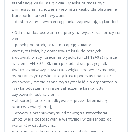
stabilizację kasku na głowie. Opaska ta może być
zmniejszona i schowana wewnątrz kasku dla ułatwienia
transportu i przechowywania,
- dostarczany z wymienną pianką zapewniającą komfort.
• Ochrona dostosowana do pracy na wysokości i pracy na
ziemi:
- pasek pod brodę DUAL ma opcję zmiany
wytrzymałości, by dostosować kask do różnych
środowisk pracy: praca na wysokości (EN 12492) i praca
na ziemi (EN 397). Klamra posiada dwie pozycje dla
dwóch trybów użytkowania: zwiększona wytrzymałość,
by ograniczyć ryzyko utraty kasku podczas upadku z
wysokości, zmniejszona wytrzymałość dla ograniczenia
ryzyka uduszenia w razie zahaczenia kasku, gdy
użytkownik jest na ziemi,
- absorpcja uderzeń odbywa się przez deformację
skorupy zewnętrznej,
- otwory z przesuwanymi od zewnątrz zatyczkami
umożliwiają dostosowanie wentylacji w zależności od
warunków użytkowania.
- zewnętrzna skorupa w kolorze odblaskowym, z