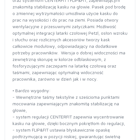
oraz systemom CENTERFIT i FLIP&FIT, zapewniającym
znakomitą stabilizację kasku na głowie. Pasek pod brodę
o zmiennej wytrzymałości umożliwia użycie kasku do
prac na wysokości i do prac na ziemi. Posiada otwory
wentylacyjne z przesuwnymi zatyczkami. Możliwość
optymalnej integracji latarki czołowej Petzl, osłon wzroku
i słuchu oraz rozlicznych akcesoriów tworzy kask
całkowicie modułowy, odpowiadający na dodatkowe
potrzeby pracowników. Wersja o dobrej widoczności ma
zewnętrzną skorupę w kolorze odblaskowym, z
fosforyzującymi zaczepami na latarkę czołową oraz
taśmami, zapewniając optymalną widoczność
pracownika, zarówno w dzień jak i w nocy.
• Bardzo wygodny:
- Wewnętrzne taśmy tekstylne z sześcioma punktami
mocowania zapewniającym znakomitą stabilizację na
głowie,
- system regulacji CENTERFIT zapewnia wycentrowanie
kasku na głowie, dzięki bocznym pokrętłom do regulacji,
- system FLIP&FIT ustawia błyskawicznie opaskę
podtrzymującą w pozycji niskiej, gwarantując świetną