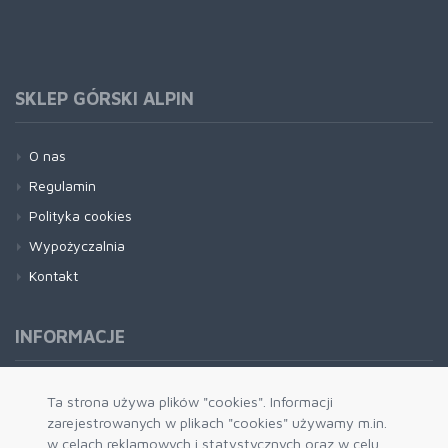
SKLEP GÓRSKI ALPIN
O nas
Regulamin
Polityka cookies
Wypożyczalnia
Kontakt
INFORMACJE
Formy płatności
Ta strona używa plików "cookies". Informacji
zarejestrowanych w plikach "cookies" używamy m.in.
Dostawa i wysyłka
w celach reklamowych i statystycznych oraz w celu