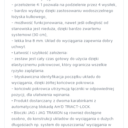
- przełożenie 4:1 pozwala na podzielenie przez 4 wysiłek,
- bardzo wydajny dzięki zastosowaniu wodoszczelnego
łożyska kulkowego,
- możliwość funkcjonowania, nawet jeśli odległość od
stanowiska jest nieduża, dzięki bardzo zwartemu
systemowi (30 cm),
- lekka lina 8 mm. Układ do wyciągania zapewnia dobry
uchwyt.
• Łatwość i szybkość założenia:
- zestaw jest cały czas gotowy do użycia dzięki
elastycznemu pokrowcowi, który ogranicza wszelkie
ryzyko zaplątania.
- błyskawiczna identyfikacja początku układu do
wyciągania, dzięki żółtej końcówce pokrowca.
- końcówki pokrowca utrzymują łączniki w odpowiedniej
pozycji, dla ułatwienia wpinania.
• Produkt dostarczany z dwoma karabinkami z
automatyczną blokadą Am'D TRIACT-LOCK.
• Bloczki JAG i JAG TRAXION są również dostępne
osobno, do konstrukcji układów do wyciągania o dużych
długościach np. system do opuszczania/ wyciągania w