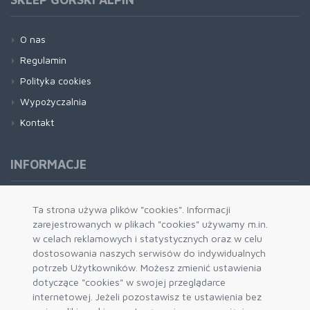
O nas
Regulamin
Polityka cookies
Wypożyczalnia
Kontakt
INFORMACJE
Formy płatności
Ta strona używa plików "cookies". Informacji
zarejestrowanych w plikach "cookies" używamy m.in.
Dostawa i wysyłka
w celach reklamowych i statystycznych oraz w celu
Zwrot i wymiana
dostosowania naszych serwisów do indywidualnych
System rabatowy
potrzeb Użytkowników. Możesz zmienić ustawienia
dotyczące "cookies" w swojej przeglądarce
Kody rabatowe
internetowej. Jeżeli pozostawisz te ustawienia bez
Blog