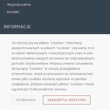
Wypożyczalnia
Kontakt
INFORMACJE
Formy płatności
Ta strona używa plików "cookies". Informacji
zarejestrowanych w plikach "cookies" używamy m.in.
Dostawa i wysyłka
w celach reklamowych i statystycznych oraz w celu
Zwrot i wymiana
dostosowania naszych serwisów do indywidualnych
System rabatowy
potrzeb Użytkowników. Możesz zmienić ustawienia
dotyczące "cookies" w swojej przeglądarce
Kody rabatowe
internetowej. Jeżeli pozostawisz te ustawienia bez
Blog
zmian pliki cookies zostaną zapisane w pamięci
urządzenia. Zmiana ustawień plików "cookies" może
ograniczyć funkcjonalność serwisu.
USTAWIENIA
ZAAKCEPTUJ WSZYSTKO