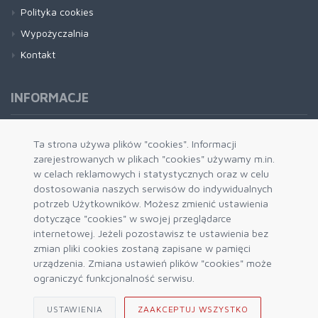
Polityka cookies
Wypożyczalnia
Kontakt
INFORMACJE
Formy płatności
Ta strona używa plików "cookies". Informacji
zarejestrowanych w plikach "cookies" używamy m.in.
Dostawa i wysyłka
w celach reklamowych i statystycznych oraz w celu
Zwrot i wymiana
dostosowania naszych serwisów do indywidualnych
System rabatowy
potrzeb Użytkowników. Możesz zmienić ustawienia
dotyczące "cookies" w swojej przeglądarce
Kody rabatowe
internetowej. Jeżeli pozostawisz te ustawienia bez
Blog
zmian pliki cookies zostaną zapisane w pamięci
urządzenia. Zmiana ustawień plików "cookies" może
ograniczyć funkcjonalność serwisu.
USTAWIENIA
ZAAKCEPTUJ WSZYSTKO