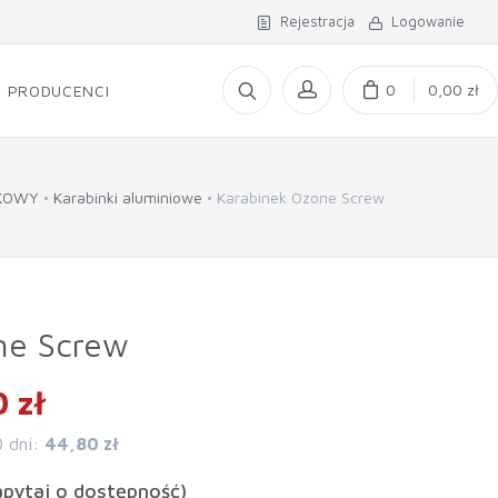
Rejestracja
Logowanie
0
0,00 zł
PRODUCENCI
ZKOWY
Karabinki aluminiowe
Karabinek Ozone Screw
ne Screw
 zł
0 dni:
44,80 zł
apytaj o dostępność)