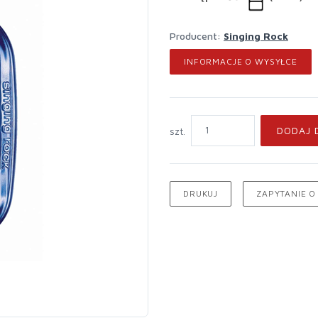
Producent:
Singing Rock
INFORMACJE O WYSYŁCE
DODAJ 
szt.
DRUKUJ
ZAPYTANIE O