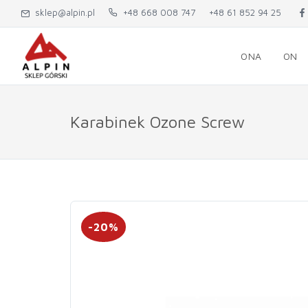
sklep@alpin.pl
+48 668 008 747
+48 61 852 94 25
ONA
ON
Karabinek Ozone Screw
-20%