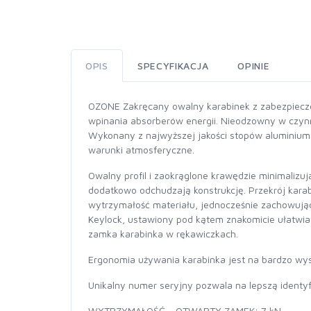
OPIS
SPECYFIKACJA
OPINIE
OZONE Zakręcany owalny karabinek z zabezpieczen
wpinania absorberów energii. Nieodzowny w czynn
Wykonany z najwyższej jakości stopów aluminium,
warunki atmosferyczne.
Owalny profil i zaokrąglone krawędzie minimalizu
dodatkowo odchudzają konstrukcję. Przekrój kara
wytrzymałość materiału, jednocześnie zachowując 
Keylock, ustawiony pod kątem znakomicie ułatwia
zamka karabinka w rękawiczkach.
Ergonomia używania karabinka jest na bardzo wys
Unikalny numer seryjny pozwala na lepszą identyf
WYTRZYMAŁOŚĆ - OTWARTY ZAMEK: 7 kN