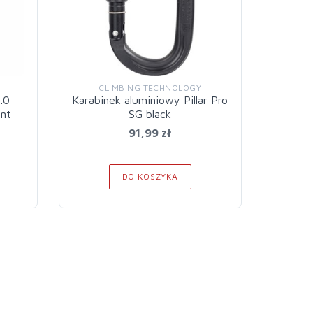
CLIMBING TECHNOLOGY
C
.0
Karabinek aluminiowy Pillar Pro
Karabin
int
SG black
91,99 zł
DO KOSZYKA