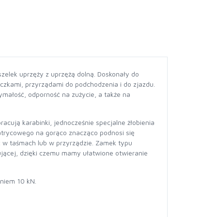
zelek uprzęży z uprzężą dolną. Doskonały do
czkami, przyrządami do podchodzenia i do zjazdu.
małość, odporność na zużycie, a także na
acują karabinki, jednocześnie specjalne żłobienia
atrycowego na gorąco znacząco podnosi się
ć w taśmach lub w przyrządzie. Zamek typu
ującej, dzięki czemu mamy ułatwione otwieranie
eniem 10 kN.