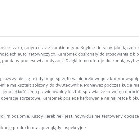
iem zakręcanym oraz z zamkiem typu Keylock. Idealny jako łącznik s
ościach auto-ratowniczych. Karabinek doskonały do stosowania z blo
 poddany procesowi anodyzacji. Dzięki temu oferuje doskonałą wytrzy
ją zużywanie się tekstylnego sprzętu wspinaczkowego z którym współpr
binka ma kształt zbliżony do dwuteownika. Ponieważ podczas kucia m
jego lekkość Jego prawie owalny kształt sprawia, że łatwo go obróci
 operacje sprzętowe. Karabinek posiada karbowanie na nakrętce blok
okim poziomie. Każdy karabinek jest indywidualnie testowany obciąż
ikację produktu oraz przeglądy inspekcyjne.