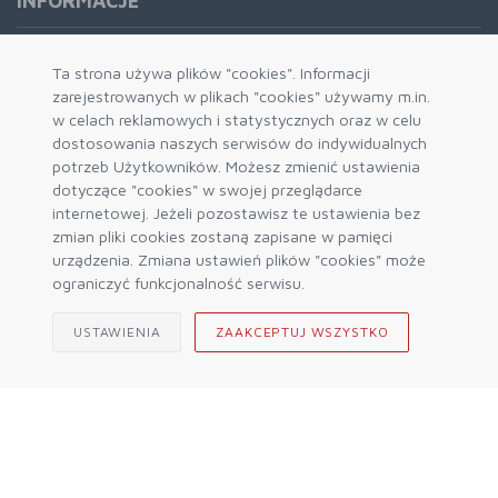
INFORMACJE
Formy płatności
Ta strona używa plików "cookies". Informacji
zarejestrowanych w plikach "cookies" używamy m.in.
Dostawa i wysyłka
w celach reklamowych i statystycznych oraz w celu
Zwrot i wymiana
dostosowania naszych serwisów do indywidualnych
System rabatowy
potrzeb Użytkowników. Możesz zmienić ustawienia
dotyczące "cookies" w swojej przeglądarce
Kody rabatowe
internetowej. Jeżeli pozostawisz te ustawienia bez
Blog
zmian pliki cookies zostaną zapisane w pamięci
urządzenia. Zmiana ustawień plików "cookies" może
ograniczyć funkcjonalność serwisu.
USTAWIENIA
ZAAKCEPTUJ WSZYSTKO
© 2026 Sklep Górski ALPIN Engine by
mercatum