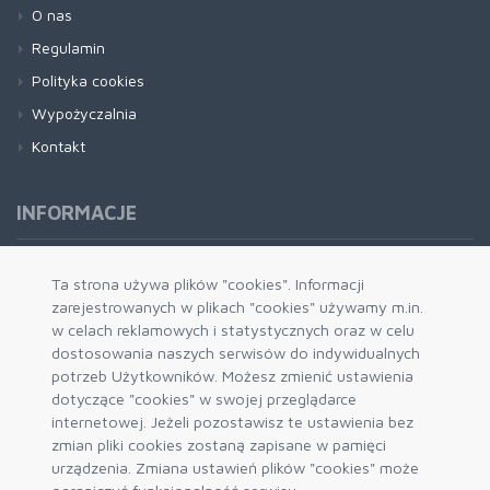
O nas
Regulamin
Polityka cookies
Wypożyczalnia
Kontakt
INFORMACJE
Formy płatności
Ta strona używa plików "cookies". Informacji
zarejestrowanych w plikach "cookies" używamy m.in.
Dostawa i wysyłka
w celach reklamowych i statystycznych oraz w celu
Zwrot i wymiana
dostosowania naszych serwisów do indywidualnych
System rabatowy
potrzeb Użytkowników. Możesz zmienić ustawienia
dotyczące "cookies" w swojej przeglądarce
Kody rabatowe
internetowej. Jeżeli pozostawisz te ustawienia bez
Blog
zmian pliki cookies zostaną zapisane w pamięci
urządzenia. Zmiana ustawień plików "cookies" może