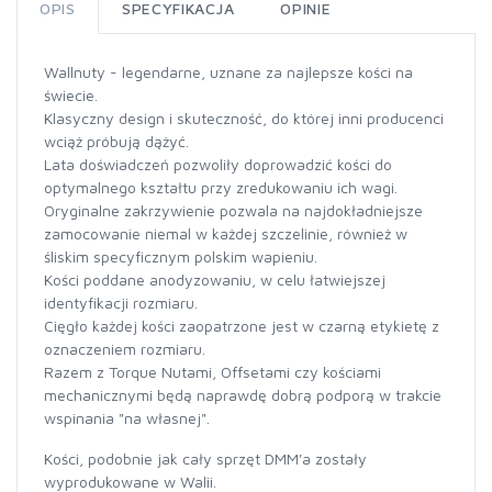
OPIS
SPECYFIKACJA
OPINIE
Wallnuty - legendarne, uznane za najlepsze kości na
świecie.
Klasyczny design i skuteczność, do której inni producenci
wciąż próbują dążyć.
Lata doświadczeń pozwoliły doprowadzić kości do
optymalnego kształtu przy zredukowaniu ich wagi.
Oryginalne zakrzywienie pozwala na najdokładniejsze
zamocowanie niemal w każdej szczelinie, również w
śliskim specyficznym polskim wapieniu.
Kości poddane anodyzowaniu, w celu łatwiejszej
identyfikacji rozmiaru.
Cięgło każdej kości zaopatrzone jest w czarną etykietę z
oznaczeniem rozmiaru.
Razem z Torque Nutami, Offsetami czy kościami
mechanicznymi będą naprawdę dobrą podporą w trakcie
wspinania "na własnej".
Kości, podobnie jak cały sprzęt DMM'a zostały
wyprodukowane w Walii.