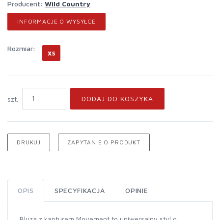
Producent:
Wild Country
INFORMACJE O WYSYŁCE
rozmiar:
XS
DODAJ DO KOSZYKA
szt.
DRUKUJ
ZAPYTANIE O PRODUKT
OPIS
SPECYFIKACJA
OPINIE
Bluza z kapturem Movement to uniwersalny styl o