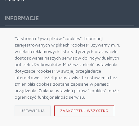
INFORMACJE
Formy płatności
Ta strona używa plików "cookies". Informacji
zarejestrowanych w plikach "cookies" używamy m.in.
Dostawa i wysyłka
w celach reklamowych i statystycznych oraz w celu
Zwrot i wymiana
dostosowania naszych serwisów do indywidualnych
System rabatowy
potrzeb Użytkowników. Możesz zmienić ustawienia
dotyczące "cookies" w swojej przeglądarce
Kody rabatowe
internetowej. Jeżeli pozostawisz te ustawienia bez
Blog
zmian pliki cookies zostaną zapisane w pamięci
urządzenia. Zmiana ustawień plików "cookies" może
ograniczyć funkcjonalność serwisu.
USTAWIENIA
ZAAKCEPTUJ WSZYSTKO