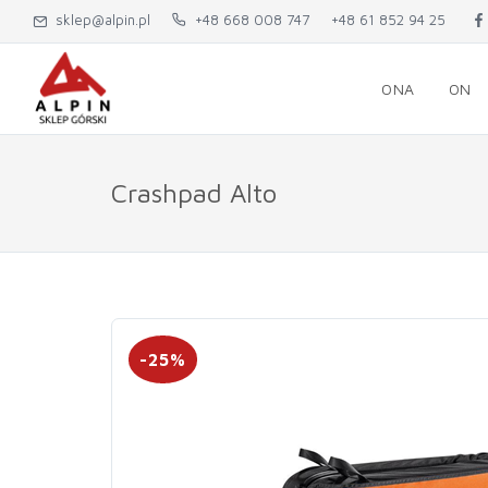
sklep@alpin.pl
+48 668 008 747
+48 61 852 94 25
ONA
ON
Crashpad Alto
-25%