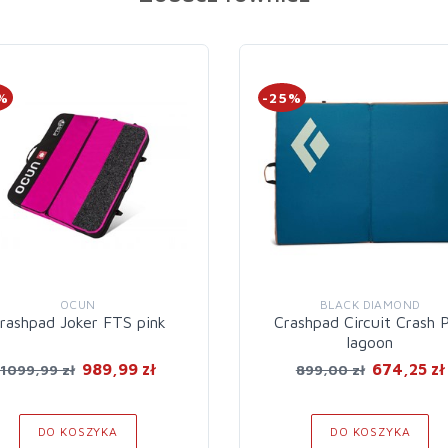
%
-25%
OCUN
BLACK DIAMOND
rashpad Joker FTS pink
Crashpad Circuit Crash 
lagoon
989,99 zł
674,25 zł
1099,99 zł
899,00 zł
DO KOSZYKA
DO KOSZYKA