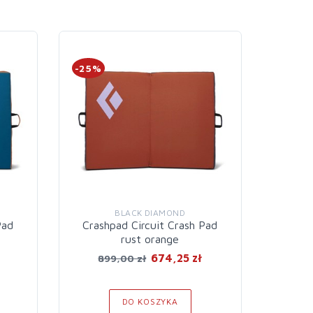
-25%
-20%
BLACK DIAMOND
Pad
Crashpad Circuit Crash Pad
Cra
rust orange
674,25 zł
899,00 zł
15
DO KOSZYKA