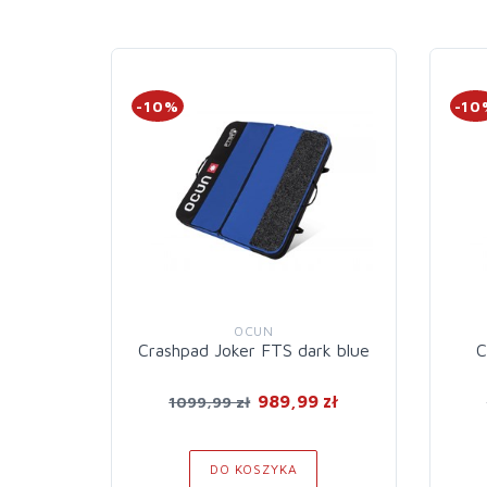
-10%
-10
OCUN
Crashpad Joker FTS dark blue
C
989,99 zł
1099,99 zł
DO KOSZYKA