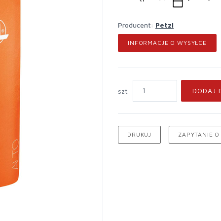
Producent:
Petzl
INFORMACJE O WYSYŁCE
DODAJ 
szt.
DRUKUJ
ZAPYTANIE O