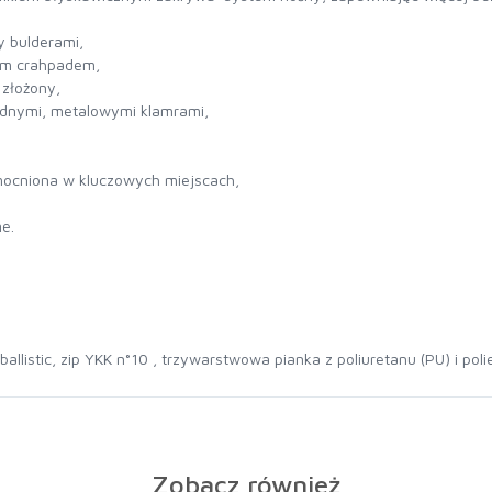
y bulderami,
nym crahpadem,
 złożony,
lidnymi, metalowymi klamrami,
mocniona w kluczowych miejscach,
e.
llistic, zip YKK n°10 , trzywarstwowa pianka z poliuretanu (PU) i poli
Zobacz również