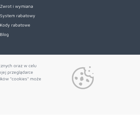
Zwrot i wymiana
System rabatowy
Kody rabatowe
Blog
cznych oraz w celu
jej przeglądarce
lików "cookies" może