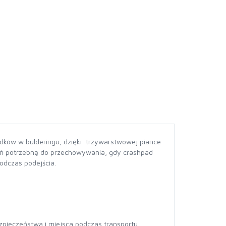
dków w bulderingu, dzięki trzywarstwowej piance
zeń potrzebną do przechowywania, gdy crashpad
podczas podejścia.
ieczeństwa i miejsca podczas transportu.