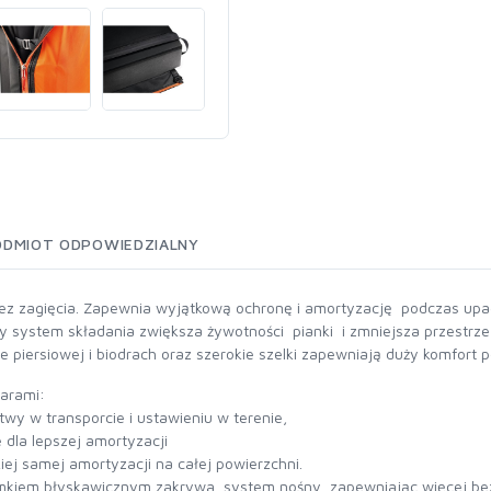
ODMIOT ODPOWIEDZIALNY
ez zagięcia. Zapewnia wyjątkową ochronę i amortyzację podczas upa
y system składania zwiększa żywotności pianki i zmniejsza przestr
ce piersiowej i biodrach oraz szerokie szelki zapewniają duży komfort 
arami:
wy w transporcie i ustawieniu w terenie,
e dla lepszej amortyzacji
iej samej amortyzacji na całej powierzchni.
kiem błyskawicznym zakrywa system nośny, zapewniając więcej bezp