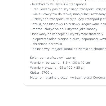
• Praktyczny w użyciu i w transporcie:
- regulowany pas do szybkiego transportu międz
- wiele uchwytów do łatwej manipulacji rozłożo
- uchwyt do transportu w ręce, gdy crashpad jest
- szelki, pas biodrowy i piersiowy regulowane so
- można złożyć na pół i używać jako kanapy.
• Innowacyjna koncepcja i wytrzymałe materiały:
- nieprzemakalna tkanina o dużej odporności, wz
- chronione narożniki,
- dolne szwy, mające kontakt z ziemią są chronion
Kolor: pomarańczowy i czarny
Wymiary rozłożony: 118 x 100 x 10 cm
Wymiary złożony: 65 x 100 x 25 cm
Ciężar: 5700 g
Materiał: tkanina o dużej wytrzymałości Cordura ba