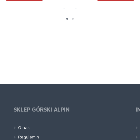
SKLEP GÓRSKI ALPIN
I
O nas
Regulamin