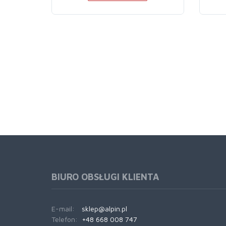
BIURO OBSŁUGI KLIENTA
E-mail:
sklep@alpin.pl
Telefon:
+48 668 008 747