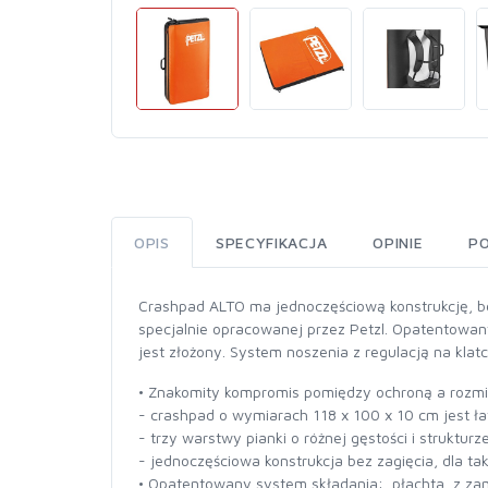
OPIS
SPECYFIKACJA
OPINIE
P
Crashpad ALTO ma jednoczęściową konstrukcję, b
specjalnie opracowanej przez Petzl. Opatentowan
jest złożony. System noszenia z regulacją na klat
• Znakomity kompromis pomiędzy ochroną a rozmi
- crashpad o wymiarach 118 x 100 x 10 cm jest łat
- trzy warstwy pianki o różnej gęstości i strukturz
- jednoczęściowa konstrukcja bez zagięcia, dla tak
• Opatentowany system składania: płachta z zam