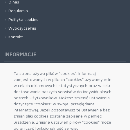
O nas
Regulamin
Polityka cookies
Wypożyczalnia
Kontakt
INFORMACJE
Formy płatności
Ta strona używa plików "cookies". Informacji
zarejestrowanych w plikach "cookies" używamy m.in.
Dostawa i wysyłka
w celach reklamowych i statystycznych oraz w celu
Zwrot i wymiana
dostosowania naszych serwisów do indywidualnych
System rabatowy
potrzeb Użytkowników. Możesz zmienić ustawienia
dotyczące "cookies" w swojej przeglądarce
Kody rabatowe
internetowej. Jeżeli pozostawisz te ustawienia bez
Blog
zmian pliki cookies zostaną zapisane w pamięci
urządzenia. Zmiana ustawień plików "cookies" może
ograniczyć funkcjonalność serwisu.