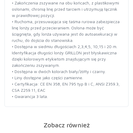
• Zakończenia zszywane na obu końcach, z plastikowymi
osłonami, chronią linę przed tarciem i utrzymują łącznik
w prawidłowej pozycji.
• Ruchoma, przesuwająca się taśma rurowa zabezpiecza
linę lonży przed przecieraniem. Osłona może być
ściągnięta, gdy lonża używana jest do autoasekuracji w
ruchu, do dojścia do stanowiska.
• Dostępna w siedmiu długościach 2,3,4,5, 10,15 i 20 m.
Identyfikacja długości lonży GRILLON jest błyskawiczna
dzięki kolorowym etykietom znajdującym się przy
zakończeniu zszywanym.
• Dostępna w dwóch kolorach biały/żółty i czarny.
• Liny dostępne jako części zamienne.
• Certyfikacja: CE EN 358, EN 795 typ B i C, ANSI Z359.3,
CSA Z259.11, EAC
• Gwarancja 3 lata.
Zobacz również