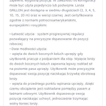
zapewnić wygodną pozycję. W zależności od konfiguracji
może być użyta pojedynczo lub podwójnie. Lonża
GRILLON jest dostępna w siedmiu długościach (2, 3, 4, 5,
10, 15, 20 m) oraz w wersji czarnej. Jest certyfikowana
zgodnie z normami północnoamerykańskimi,
europejskimi i rosyjskimi.
• Łatwość użycia: system progresywnej regulacji
pozwalający na precyzyjne dopasowanie do pozycji
roboczej.
• Dwie możliwości użycia:
- wpięta do dwóch bocznych koluch uprzęży gdy
użytkownik pracuje z podparciem dla stóp. Wpięcie lonży
do dwóch bocznych koluch zapewnia lepszy rozkład sił
na poziomie pasa uprzęży. Użytkownik może precyzyjnie
dopasować swoją pozycję naciskając krzywkę obrotową
lonży.
- wpięta do przedniego punktu wpinania uprzęży, dzięki
czemu obciążenie jest rozkładane pomiędzy pasem a
taśmami udowymi. Użytkownik dopasowuje swoją
pozycję naciskając uchwyt, jednocześnie trzymając
wolny koniec lonży.