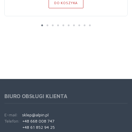
DO KOSZYKA
BIURO OBSŁUGI KLIENTA
E-mail:
sklep@alpin.pl
Telefon:
+48 668 008 747
+48 61 852 94 25