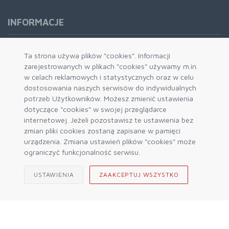
INFORMACJE
Formy płatności
Ta strona używa plików "cookies". Informacji
zarejestrowanych w plikach "cookies" używamy m.in.
Dostawa i wysyłka
w celach reklamowych i statystycznych oraz w celu
Zwrot i wymiana
dostosowania naszych serwisów do indywidualnych
System rabatowy
potrzeb Użytkowników. Możesz zmienić ustawienia
dotyczące "cookies" w swojej przeglądarce
Kody rabatowe
internetowej. Jeżeli pozostawisz te ustawienia bez
Blog
zmian pliki cookies zostaną zapisane w pamięci
urządzenia. Zmiana ustawień plików "cookies" może
ograniczyć funkcjonalność serwisu.
USTAWIENIA
ZAAKCEPTUJ WSZYSTKO
© 2026 Sklep Górski ALPIN Engine by
mercatum